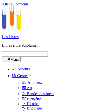
Aller au contenu
Les Livres
Livres a lire absolument
Menu
✍️ Auteurs
📚 Genres
🐕‍🦺 Animaux
🖼️ Art
🐰 Bandes dessinées
🧑‍⚕️Bien-être
🏺 Histoire
🔨 Bricolage