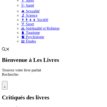
🏅 Sport
🩺 Santé
🔥 Sexualité
🔬 Science
👨‍👨‍👧‍👧 Société
🏅 Sport
🙏 Spiritualité et Religion
🧳 Tourisme
🧠 Psychologie
📖 Études
Bienvenue à Les Livres
Trouvez votre livre parfait
Recherche:
×
Critiqués des livres