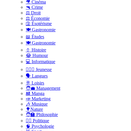
🎥 Cinéma
🔫 Crime
⚖️ Droit
⚖️ Économie
🛐 Ésotérisme
🍽️ Gastronomie
📖 Études
🍽️ Gastronomie
🏺 Histoire
😂 Humour
💻 Informatique
🤸🏽‍♀️ Jeunesse
🗣 Langues
🥂 Loisirs
🧑‍💼 Management
🎎 Manga
📣 Marketing
🎶 Musique
🌳Nature
🧑‍🏫 Philosophie
👨‍⚖️ Politique
🧠 Psychologie