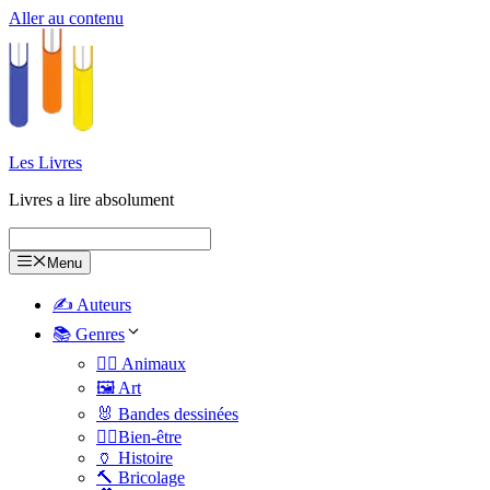
Aller au contenu
Les Livres
Livres a lire absolument
Menu
✍️ Auteurs
📚 Genres
🐕‍🦺 Animaux
🖼️ Art
🐰 Bandes dessinées
🧑‍⚕️Bien-être
🏺 Histoire
🔨 Bricolage