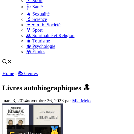
🏅 Sport
🩺 Santé
🔥 Sexualité
🔬 Science
👨‍👨‍👧‍👧 Société
🏅 Sport
🙏 Spiritualité et Religion
🧳 Tourisme
🧠 Psychologie
📖 Études
Home
-
📚 Genres
Livres autobiographiques 🔝
mars 3, 2024
novembre 26, 2023
par
Mia Melo