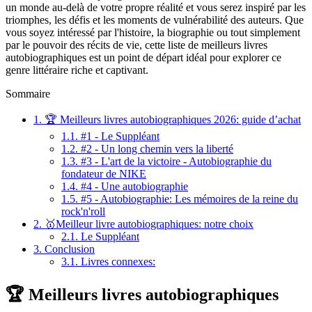
un monde au-delà de votre propre réalité et vous serez inspiré par les
triomphes, les défis et les moments de vulnérabilité des auteurs. Que
vous soyez intéressé par l'histoire, la biographie ou tout simplement
par le pouvoir des récits de vie, cette liste de meilleurs livres
autobiographiques est un point de départ idéal pour explorer ce
genre littéraire riche et captivant.
Sommaire
1.
🏆 Meilleurs livres autobiographiques 2026: guide d’achat
1.1.
#1 - Le Suppléant
1.2.
#2 - Un long chemin vers la liberté
1.3.
#3 - L'art de la victoire - Autobiographie du
fondateur de NIKE
1.4.
#4 - Une autobiographie
1.5.
#5 - Autobiographie: Les mémoires de la reine du
rock'n'roll
2.
🥇Meilleur livre autobiographiques: notre choix
2.1.
Le Suppléant
3.
Conclusion
3.1.
Livres connexes:
🏆 Meilleurs livres autobiographiques