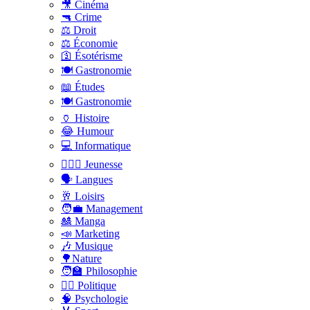
🎥 Cinéma
🔫 Crime
⚖️ Droit
⚖️ Économie
🛐 Ésotérisme
🍽️ Gastronomie
📖 Études
🍽️ Gastronomie
🏺 Histoire
😂 Humour
💻 Informatique
🤸🏽‍♀️ Jeunesse
🗣 Langues
🥂 Loisirs
🧑‍💼 Management
🎎 Manga
📣 Marketing
🎶 Musique
🌳Nature
🧑‍🏫 Philosophie
👨‍⚖️ Politique
🧠 Psychologie