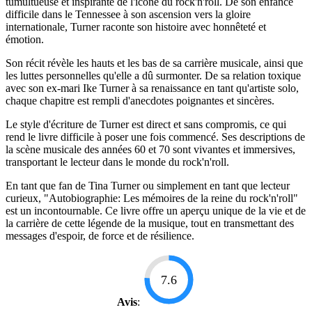
tumultueuse et inspirante de l'icône du rock'n'roll. De son enfance
difficile dans le Tennessee à son ascension vers la gloire
internationale, Turner raconte son histoire avec honnêteté et
émotion.
Son récit révèle les hauts et les bas de sa carrière musicale, ainsi que
les luttes personnelles qu'elle a dû surmonter. De sa relation toxique
avec son ex-mari Ike Turner à sa renaissance en tant qu'artiste solo,
chaque chapitre est rempli d'anecdotes poignantes et sincères.
Le style d'écriture de Turner est direct et sans compromis, ce qui
rend le livre difficile à poser une fois commencé. Ses descriptions de
la scène musicale des années 60 et 70 sont vivantes et immersives,
transportant le lecteur dans le monde du rock'n'roll.
En tant que fan de Tina Turner ou simplement en tant que lecteur
curieux, "Autobiographie: Les mémoires de la reine du rock'n'roll"
est un incontournable. Ce livre offre un aperçu unique de la vie et de
la carrière de cette légende de la musique, tout en transmettant des
messages d'espoir, de force et de résilience.
7.6
Avis
: