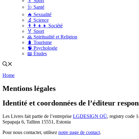
🏅 Sport
🩺 Santé
🔥 Sexualité
🔬 Science
👨‍👨‍👧‍👧 Société
🏅 Sport
🙏 Spiritualité et Religion
🧳 Tourisme
🧠 Psychologie
📖 Études
Home
Mentions légales
Identité et coordonnées de l’éditeur respon
Les Livres fait partie de l’entreprise
LGDESIGN OÜ
, registry code 1
Sepapaja 6, Tallinn 15551, Estonia
Pour nous contacter, utilisez
notre page de contact
.