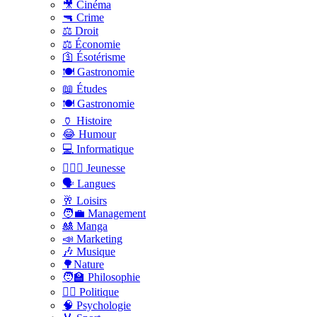
🎥 Cinéma
🔫 Crime
⚖️ Droit
⚖️ Économie
🛐 Ésotérisme
🍽️ Gastronomie
📖 Études
🍽️ Gastronomie
🏺 Histoire
😂 Humour
💻 Informatique
🤸🏽‍♀️ Jeunesse
🗣 Langues
🥂 Loisirs
🧑‍💼 Management
🎎 Manga
📣 Marketing
🎶 Musique
🌳Nature
🧑‍🏫 Philosophie
👨‍⚖️ Politique
🧠 Psychologie