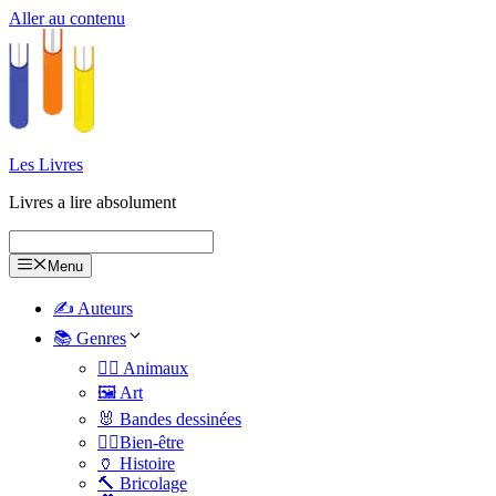
Aller au contenu
Les Livres
Livres a lire absolument
Menu
✍️ Auteurs
📚 Genres
🐕‍🦺 Animaux
🖼️ Art
🐰 Bandes dessinées
🧑‍⚕️Bien-être
🏺 Histoire
🔨 Bricolage