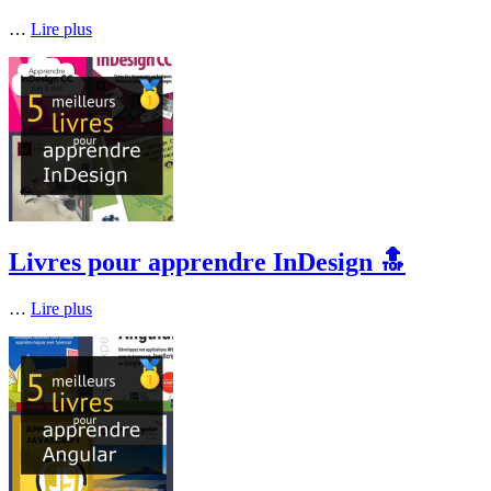
…
Lire plus
Livres pour apprendre InDesign 🔝
…
Lire plus