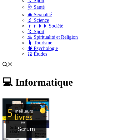
🏅 Sport
🩺 Santé
🔥 Sexualité
🔬 Science
👨‍👨‍👧‍👧 Société
🏅 Sport
🙏 Spiritualité et Religion
🧳 Tourisme
🧠 Psychologie
📖 Études
💻 Informatique