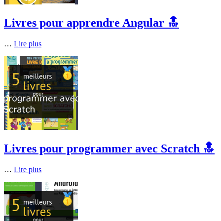
Livres pour apprendre Angular 🔝
…
Lire plus
Livres pour programmer avec Scratch 🔝
…
Lire plus