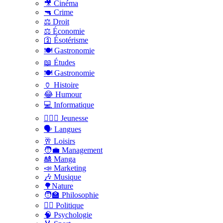
🎥 Cinéma
🔫 Crime
⚖️ Droit
⚖️ Économie
🛐 Ésotérisme
🍽️ Gastronomie
📖 Études
🍽️ Gastronomie
🏺 Histoire
😂 Humour
💻 Informatique
🤸🏽‍♀️ Jeunesse
🗣 Langues
🥂 Loisirs
🧑‍💼 Management
🎎 Manga
📣 Marketing
🎶 Musique
🌳Nature
🧑‍🏫 Philosophie
👨‍⚖️ Politique
🧠 Psychologie