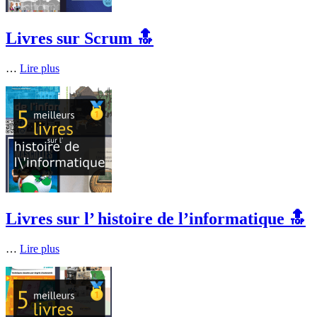
Livres sur Scrum 🔝
…
Lire plus
Livres sur l’ histoire de l’informatique 🔝
…
Lire plus