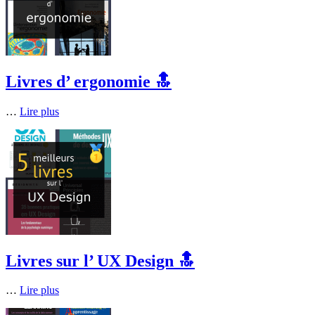
Livres d’ ergonomie 🔝
…
Lire plus
Livres sur l’ UX Design 🔝
…
Lire plus