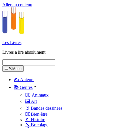
Aller au contenu
Les Livres
Livres a lire absolument
Menu
✍️ Auteurs
📚 Genres
🐕‍🦺 Animaux
🖼️ Art
🐰 Bandes dessinées
🧑‍⚕️Bien-être
🏺 Histoire
🔨 Bricolage