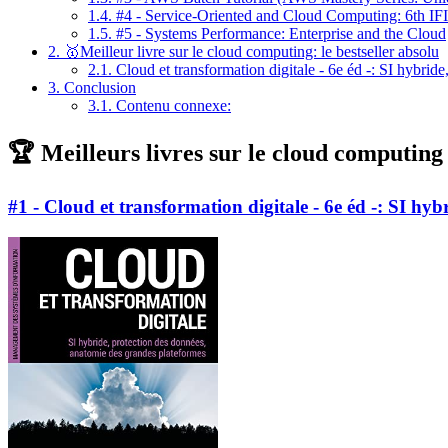
1.4.
#4 - Service-Oriented and Cloud Computing: 6th I
1.5.
#5 - Systems Performance: Enterprise and the Cloud
2.
🥇Meilleur livre sur le cloud computing: le bestseller absolu
2.1.
Cloud et transformation digitale - 6e éd -: SI hybrid
3.
Conclusion
3.1.
Contenu connexe:
🏆 Meilleurs livres sur le cloud computing
#1 - Cloud et transformation digitale - 6e éd -: SI hy