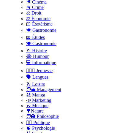
🎥 Cinéma
🔫 Crime
⚖️ Droit
⚖️ Économie
🛐 Ésotérisme
🍽️ Gastronomie
📖 Études
🍽️ Gastronomie
🏺 Histoire
😂 Humour
💻 Informatique
🤸🏽‍♀️ Jeunesse
🗣 Langues
🥂 Loisirs
🧑‍💼 Management
🎎 Manga
📣 Marketing
🎶 Musique
🌳Nature
🧑‍🏫 Philosophie
👨‍⚖️ Politique
🧠 Psychologie