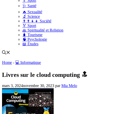
🏅 Sport
🩺 Santé
🔥 Sexualité
🔬 Science
👨‍👨‍👧‍👧 Société
🏅 Sport
🙏 Spiritualité et Religion
🧳 Tourisme
🧠 Psychologie
📖 Études
Home
-
💻 Informatique
Livres sur le cloud computing 🔝
mars 3, 2024
novembre 30, 2023
par
Mia Melo