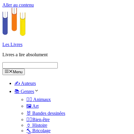
Aller au contenu
Les Livres
Livres a lire absolument
Menu
✍️ Auteurs
📚 Genres
🐕‍🦺 Animaux
🖼️ Art
🐰 Bandes dessinées
🧑‍⚕️Bien-être
🏺 Histoire
🔨 Bricolage