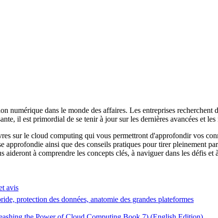
on numérique dans le monde des affaires. Les entreprises recherchent de
nte, il est primordial de se tenir à jour sur les dernières avancées et 
ivres sur le cloud computing qui vous permettront d'approfondir vos conn
se approfondie ainsi que des conseils pratiques pour tirer pleinement pa
 aideront à comprendre les concepts clés, à naviguer dans les défis et à
t avis
ybride, protection des données, anatomie des grandes plateformes
ashing the Power of Cloud Computing Book 7) (English Edition)