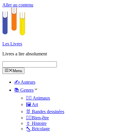
Aller au contenu
Les Livres
Livres a lire absolument
Menu
✍️ Auteurs
📚 Genres
🐕‍🦺 Animaux
🖼️ Art
🐰 Bandes dessinées
🧑‍⚕️Bien-être
🏺 Histoire
🔨 Bricolage