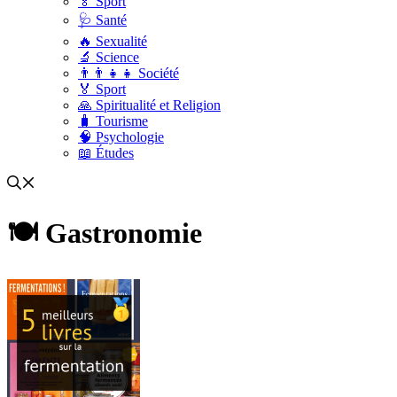
🏅 Sport
🩺 Santé
🔥 Sexualité
🔬 Science
👨‍👨‍👧‍👧 Société
🏅 Sport
🙏 Spiritualité et Religion
🧳 Tourisme
🧠 Psychologie
📖 Études
🍽️ Gastronomie