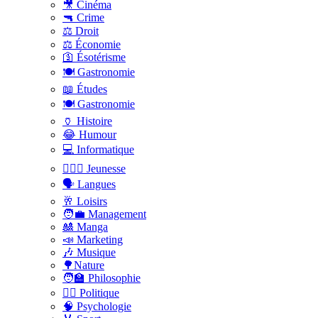
🎥 Cinéma
🔫 Crime
⚖️ Droit
⚖️ Économie
🛐 Ésotérisme
🍽️ Gastronomie
📖 Études
🍽️ Gastronomie
🏺 Histoire
😂 Humour
💻 Informatique
🤸🏽‍♀️ Jeunesse
🗣 Langues
🥂 Loisirs
🧑‍💼 Management
🎎 Manga
📣 Marketing
🎶 Musique
🌳Nature
🧑‍🏫 Philosophie
👨‍⚖️ Politique
🧠 Psychologie