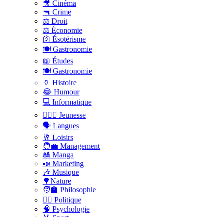
🎥 Cinéma
🔫 Crime
⚖️ Droit
⚖️ Économie
🛐 Ésotérisme
🍽️ Gastronomie
📖 Études
🍽️ Gastronomie
🏺 Histoire
😂 Humour
💻 Informatique
🤸🏽‍♀️ Jeunesse
🗣 Langues
🥂 Loisirs
🧑‍💼 Management
🎎 Manga
📣 Marketing
🎶 Musique
🌳Nature
🧑‍🏫 Philosophie
👨‍⚖️ Politique
🧠 Psychologie