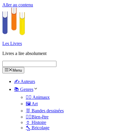
Aller au contenu
Les Livres
Livres a lire absolument
Menu
✍️ Auteurs
📚 Genres
🐕‍🦺 Animaux
🖼️ Art
🐰 Bandes dessinées
🧑‍⚕️Bien-être
🏺 Histoire
🔨 Bricolage