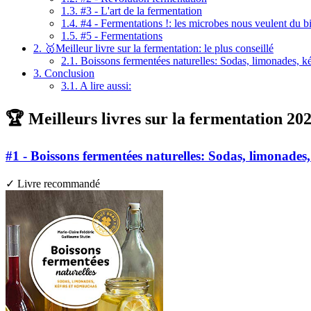
1.3.
#3 - L'art de la fermentation
1.4.
#4 - Fermentations !: les microbes nous veulent du b
1.5.
#5 - Fermentations
2.
🥇Meilleur livre sur la fermentation: le plus conseillé
2.1.
Boissons fermentées naturelles: Sodas, limonades, k
3.
Conclusion
3.1.
A lire aussi:
🏆 Meilleurs livres sur la fermentation 20
#1 - Boissons fermentées naturelles: Sodas, limonades
✓ Livre recommandé