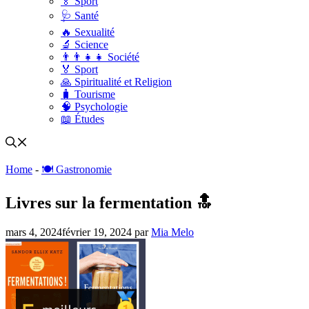
🏅 Sport
🩺 Santé
🔥 Sexualité
🔬 Science
👨‍👨‍👧‍👧 Société
🏅 Sport
🙏 Spiritualité et Religion
🧳 Tourisme
🧠 Psychologie
📖 Études
Home
-
🍽️ Gastronomie
Livres sur la fermentation 🔝
mars 4, 2024
février 19, 2024
par
Mia Melo