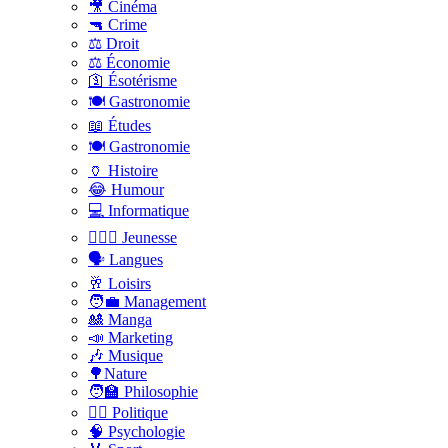
🎥 Cinéma
🔫 Crime
⚖️ Droit
⚖️ Économie
🛐 Ésotérisme
🍽️ Gastronomie
📖 Études
🍽️ Gastronomie
🏺 Histoire
😂 Humour
💻 Informatique
🤸🏽‍♀️ Jeunesse
🗣 Langues
🥂 Loisirs
🧑‍💼 Management
🎎 Manga
📣 Marketing
🎶 Musique
🌳Nature
🧑‍🏫 Philosophie
👨‍⚖️ Politique
🧠 Psychologie