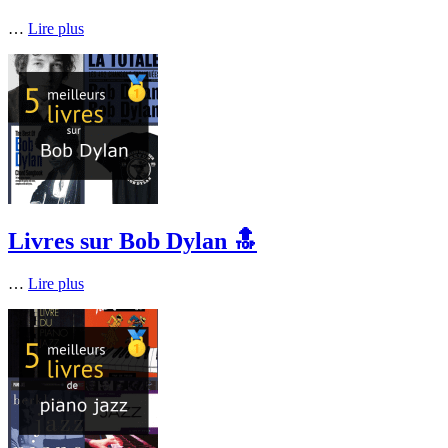
…
Lire plus
Livres sur Bob Dylan 🔝
…
Lire plus