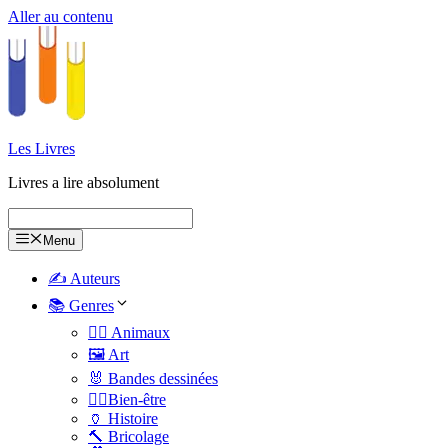
Aller au contenu
Les Livres
Livres a lire absolument
Menu
✍️ Auteurs
📚 Genres
🐕‍🦺 Animaux
🖼️ Art
🐰 Bandes dessinées
🧑‍⚕️Bien-être
🏺 Histoire
🔨 Bricolage