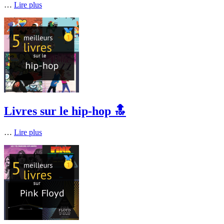
…
Lire plus
Livres sur le hip-hop 🔝
…
Lire plus