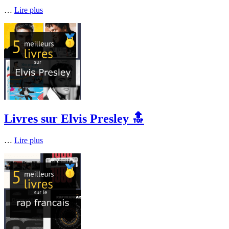
…
Lire plus
Livres sur Elvis Presley 🔝
…
Lire plus