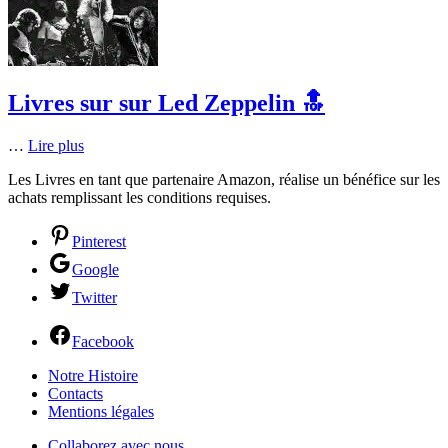
Livres sur sur Led Zeppelin 🔝
…
Lire plus
Les Livres en tant que partenaire Amazon, réalise un bénéfice sur les
achats remplissant les conditions requises.
Pinterest
Google
Twitter
Facebook
Notre Histoire
Contacts
Mentions légales
Collaborez avec nous