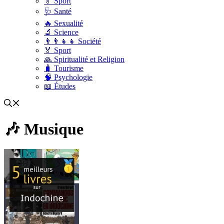
🏅 Sport
🩺 Santé
🔥 Sexualité
🔬 Science
👨‍👨‍👧‍👧 Société
🏅 Sport
🙏 Spiritualité et Religion
🧳 Tourisme
🧠 Psychologie
📖 Études
🎶 Musique