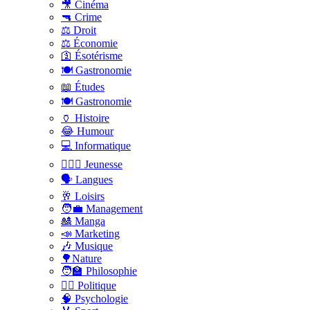
🎥 Cinéma
🔫 Crime
⚖️ Droit
⚖️ Économie
🛐 Ésotérisme
🍽️ Gastronomie
📖 Études
🍽️ Gastronomie
🏺 Histoire
😂 Humour
💻 Informatique
🤸🏽‍♀️ Jeunesse
🗣 Langues
🥂 Loisirs
🧑‍💼 Management
🎎 Manga
📣 Marketing
🎶 Musique
🌳Nature
🧑‍🏫 Philosophie
👨‍⚖️ Politique
🧠 Psychologie