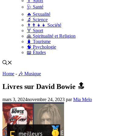
🏅 Sport
🩺 Santé
🔥 Sexualité
🔬 Science
👨‍👨‍👧‍👧 Société
🏅 Sport
🙏 Spiritualité et Religion
🧳 Tourisme
🧠 Psychologie
📖 Études
Home
-
🎶 Musique
Livres sur David Bowie 🔝
mars 3, 2024
novembre 24, 2023
par
Mia Melo