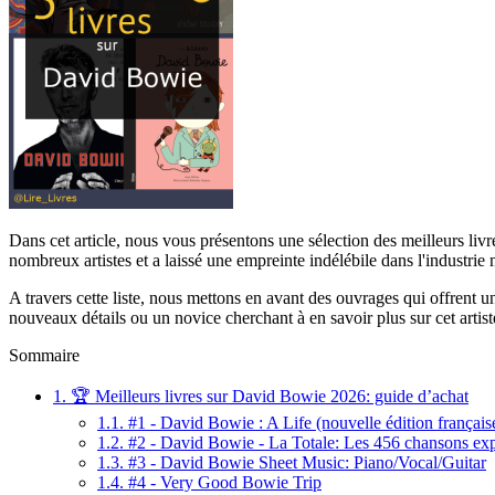
Dans cet article, nous vous présentons une sélection des meilleurs liv
nombreux artistes et a laissé une empreinte indélébile dans l'industrie 
A travers cette liste, nous mettons en avant des ouvrages qui offrent 
nouveaux détails ou un novice cherchant à en savoir plus sur cet artis
Sommaire
1.
🏆 Meilleurs livres sur David Bowie 2026: guide d’achat
1.1.
#1 - David Bowie : A Life (nouvelle édition française
1.2.
#2 - David Bowie - La Totale: Les 456 chansons exp
1.3.
#3 - David Bowie Sheet Music: Piano/Vocal/Guitar
1.4.
#4 - Very Good Bowie Trip