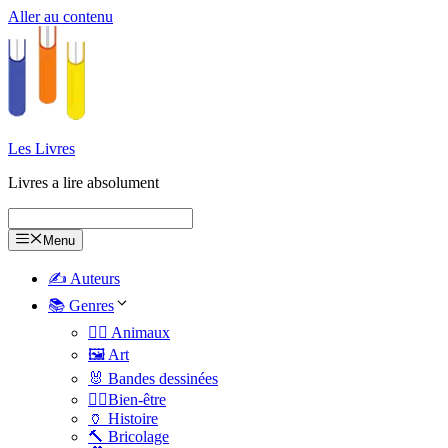
Aller au contenu
Les Livres
Livres a lire absolument
Menu
✍️ Auteurs
📚 Genres
🐕‍🦺 Animaux
🖼️ Art
🐰 Bandes dessinées
🧑‍⚕️Bien-être
🏺 Histoire
🔨 Bricolage