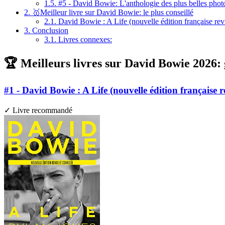
1.5.
#5 - David Bowie: L'anthologie des plus belles phot
2.
🥇Meilleur livre sur David Bowie: le plus conseillé
2.1.
David Bowie : A Life (nouvelle édition française rev
3.
Conclusion
3.1.
Livres connexes:
🏆 Meilleurs livres sur David Bowie 2026:
#1 - David Bowie : A Life (nouvelle édition française r
✓ Livre recommandé