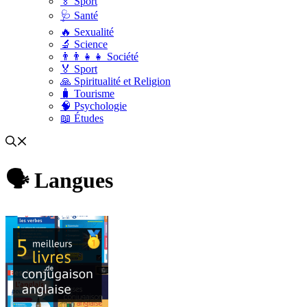
🏅 Sport
🩺 Santé
🔥 Sexualité
🔬 Science
👨‍👨‍👧‍👧 Société
🏅 Sport
🙏 Spiritualité et Religion
🧳 Tourisme
🧠 Psychologie
📖 Études
🗣 Langues