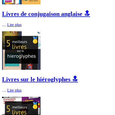
Livres de conjugaison anglaise 🔝
…
Lire plus
Livres sur le hiéroglyphes 🔝
…
Lire plus