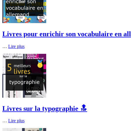
Livres pour enrichir son vocabulaire en a
…
Lire plus
Livres sur la typographie 🔝
…
Lire plus