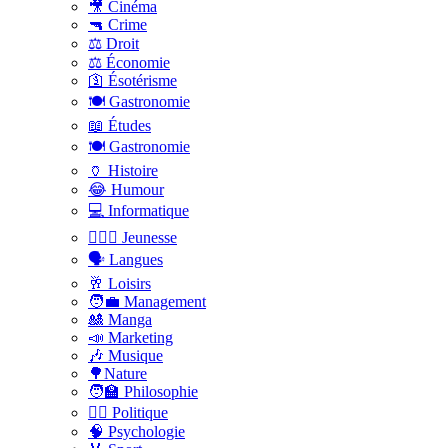
🎥 Cinéma
🔫 Crime
⚖️ Droit
⚖️ Économie
🛐 Ésotérisme
🍽️ Gastronomie
📖 Études
🍽️ Gastronomie
🏺 Histoire
😂 Humour
💻 Informatique
🤸🏽‍♀️ Jeunesse
🗣 Langues
🥂 Loisirs
🧑‍💼 Management
🎎 Manga
📣 Marketing
🎶 Musique
🌳Nature
🧑‍🏫 Philosophie
👨‍⚖️ Politique
🧠 Psychologie