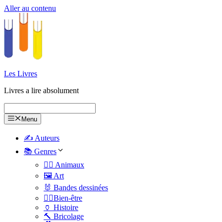
Aller au contenu
Les Livres
Livres a lire absolument
Menu
✍️ Auteurs
📚 Genres
🐕‍🦺 Animaux
🖼️ Art
🐰 Bandes dessinées
🧑‍⚕️Bien-être
🏺 Histoire
🔨 Bricolage