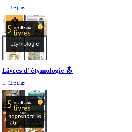
…
Lire plus
Livres d’ étymologie 🔝
…
Lire plus