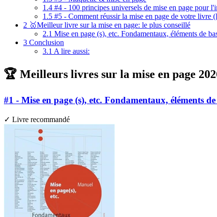
1.4
#4 - 100 principes universels de mise en page pour l'i
1.5
#5 - Comment réussir la mise en page de votre livre (L'
2
🥇Meilleur livre sur la mise en page: le plus conseillé
2.1
Mise en page (s), etc. Fondamentaux, éléments de base,
3
Conclusion
3.1
A lire aussi:
🏆 Meilleurs livres sur la mise en page 202
#1 - Mise en page (s), etc. Fondamentaux, éléments de b
✓ Livre recommandé