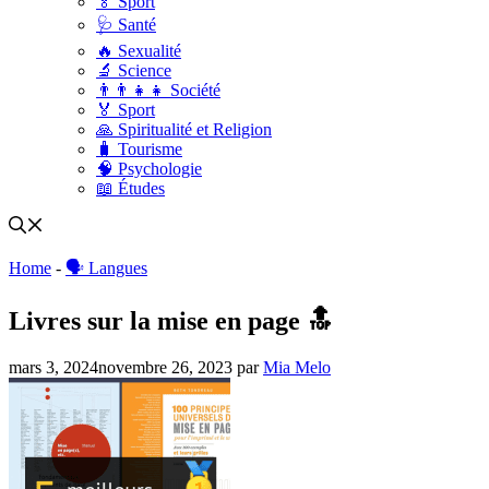
🏅 Sport
🩺 Santé
🔥 Sexualité
🔬 Science
👨‍👨‍👧‍👧 Société
🏅 Sport
🙏 Spiritualité et Religion
🧳 Tourisme
🧠 Psychologie
📖 Études
Home
-
🗣 Langues
Livres sur la mise en page 🔝
mars 3, 2024
novembre 26, 2023
par
Mia Melo