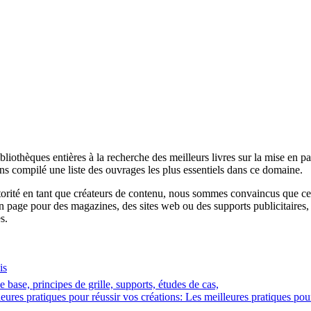
bliothèques entières à la recherche des meilleurs livres sur la mise en 
ons compilé une liste des ouvrages les plus essentiels dans ce domaine.
orité en tant que créateurs de contenu, nous sommes convaincus que cette
 page pour des magazines, des sites web ou des supports publicitaires, ce
s.
is
base, principes de grille, supports, études de cas,
res pratiques pour réussir vos créations: Les meilleures pratiques pour