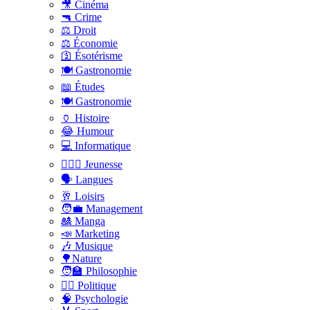
🎥 Cinéma
🔫 Crime
⚖️ Droit
⚖️ Économie
🛐 Ésotérisme
🍽️ Gastronomie
📖 Études
🍽️ Gastronomie
🏺 Histoire
😂 Humour
💻 Informatique
🤸🏽‍♀️ Jeunesse
🗣 Langues
🥂 Loisirs
🧑‍💼 Management
🎎 Manga
📣 Marketing
🎶 Musique
🌳Nature
🧑‍🏫 Philosophie
👨‍⚖️ Politique
🧠 Psychologie