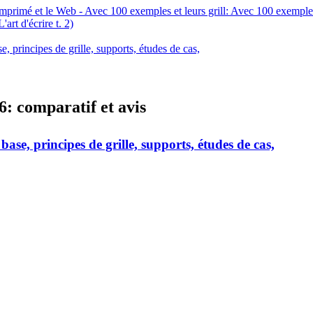
mprimé et le Web - Avec 100 exemples et leurs grill: Avec 100 exemples 
art d'écrire t. 2)
 principes de grille, supports, études de cas,
6: comparatif et avis
ase, principes de grille, supports, études de cas,