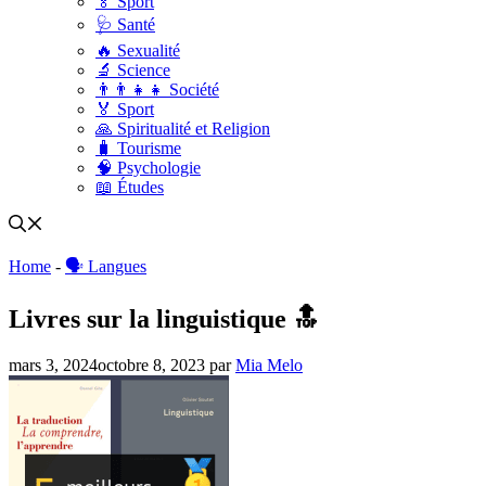
🏅 Sport
🩺 Santé
🔥 Sexualité
🔬 Science
👨‍👨‍👧‍👧 Société
🏅 Sport
🙏 Spiritualité et Religion
🧳 Tourisme
🧠 Psychologie
📖 Études
Home
-
🗣 Langues
Livres sur la linguistique 🔝
mars 3, 2024
octobre 8, 2023
par
Mia Melo