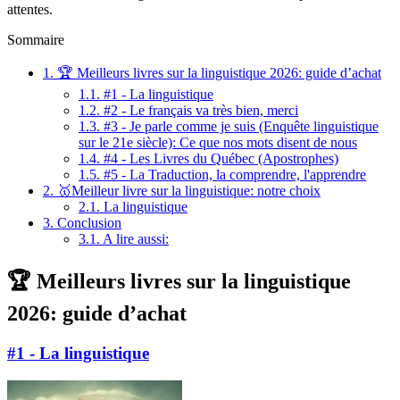
attentes.
Sommaire
1.
🏆 Meilleurs livres sur la linguistique 2026: guide d’achat
1.1.
#1 - La linguistique
1.2.
#2 - Le français va très bien, merci
1.3.
#3 - Je parle comme je suis (Enquête linguistique
sur le 21e siècle): Ce que nos mots disent de nous
1.4.
#4 - Les Livres du Québec (Apostrophes)
1.5.
#5 - La Traduction, la comprendre, l'apprendre
2.
🥇Meilleur livre sur la linguistique: notre choix
2.1.
La linguistique
3.
Conclusion
3.1.
A lire aussi:
🏆 Meilleurs livres sur la linguistique
2026: guide d’achat
#1 - La linguistique