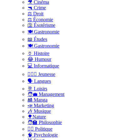
🎥 Cinéma
🔫 Crime
⚖️ Droit
⚖️ Économie
🛐 Ésotérisme
🍽️ Gastronomie
📖 Études
🍽️ Gastronomie
🏺 Histoire
😂 Humour
💻 Informatique
🤸🏽‍♀️ Jeunesse
🗣 Langues
🥂 Loisirs
🧑‍💼 Management
🎎 Manga
📣 Marketing
🎶 Musique
🌳Nature
🧑‍🏫 Philosophie
👨‍⚖️ Politique
🧠 Psychologie