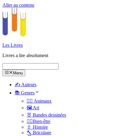
Aller au contenu
Les Livres
Livres a lire absolument
Menu
✍️ Auteurs
📚 Genres
🐕‍🦺 Animaux
🖼️ Art
🐰 Bandes dessinées
🧑‍⚕️Bien-être
🏺 Histoire
🔨 Bricolage