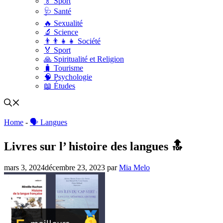
🏅 Sport
🩺 Santé
🔥 Sexualité
🔬 Science
👨‍👨‍👧‍👧 Société
🏅 Sport
🙏 Spiritualité et Religion
🧳 Tourisme
🧠 Psychologie
📖 Études
Home
-
🗣 Langues
Livres sur l’ histoire des langues 🔝
mars 3, 2024
décembre 23, 2023
par
Mia Melo