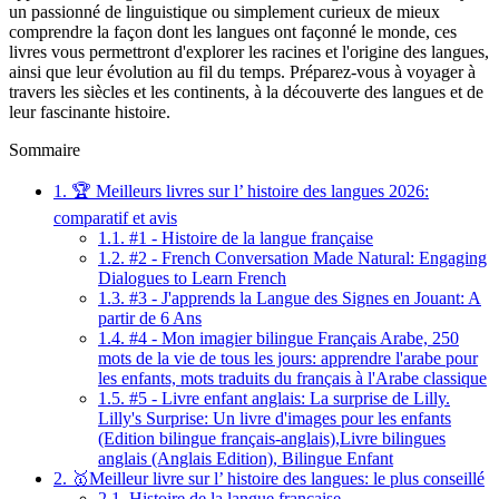
un passionné de linguistique ou simplement curieux de mieux
comprendre la façon dont les langues ont façonné le monde, ces
livres vous permettront d'explorer les racines et l'origine des langues,
ainsi que leur évolution au fil du temps. Préparez-vous à voyager à
travers les siècles et les continents, à la découverte des langues et de
leur fascinante histoire.
Sommaire
1.
🏆 Meilleurs livres sur l’ histoire des langues 2026:
comparatif et avis
1.1.
#1 - Histoire de la langue française
1.2.
#2 - French Conversation Made Natural: Engaging
Dialogues to Learn French
1.3.
#3 - J'apprends la Langue des Signes en Jouant: A
partir de 6 Ans
1.4.
#4 - Mon imagier bilingue Français Arabe, 250
mots de la vie de tous les jours: apprendre l'arabe pour
les enfants, mots traduits du français à l'Arabe classique
1.5.
#5 - Livre enfant anglais: La surprise de Lilly.
Lilly's Surprise: Un livre d'images pour les enfants
(Edition bilingue français-anglais),Livre bilingues
anglais (Anglais Edition), Bilingue Enfant
2.
🥇Meilleur livre sur l’ histoire des langues: le plus conseillé
2.1.
Histoire de la langue française