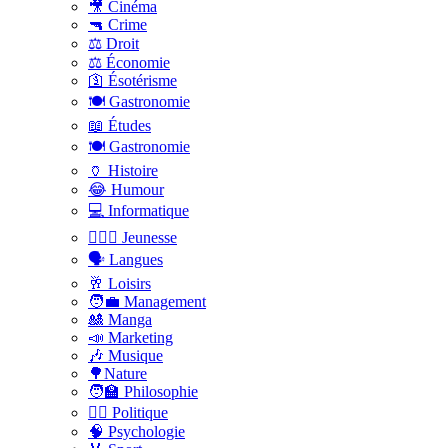
🎥 Cinéma
🔫 Crime
⚖️ Droit
⚖️ Économie
🛐 Ésotérisme
🍽️ Gastronomie
📖 Études
🍽️ Gastronomie
🏺 Histoire
😂 Humour
💻 Informatique
🤸🏽‍♀️ Jeunesse
🗣 Langues
🥂 Loisirs
🧑‍💼 Management
🎎 Manga
📣 Marketing
🎶 Musique
🌳Nature
🧑‍🏫 Philosophie
👨‍⚖️ Politique
🧠 Psychologie