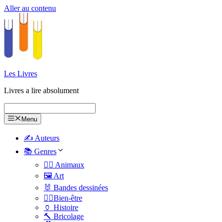
Aller au contenu
Les Livres
Livres a lire absolument
Menu
✍️ Auteurs
📚 Genres
🐕‍🦺 Animaux
🖼️ Art
🐰 Bandes dessinées
🧑‍⚕️Bien-être
🏺 Histoire
🔨 Bricolage