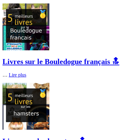
Livres sur le Bouledogue français 🔝
…
Lire plus