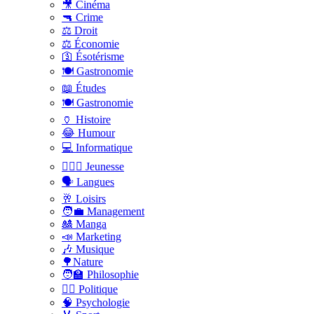
🎥 Cinéma
🔫 Crime
⚖️ Droit
⚖️ Économie
🛐 Ésotérisme
🍽️ Gastronomie
📖 Études
🍽️ Gastronomie
🏺 Histoire
😂 Humour
💻 Informatique
🤸🏽‍♀️ Jeunesse
🗣 Langues
🥂 Loisirs
🧑‍💼 Management
🎎 Manga
📣 Marketing
🎶 Musique
🌳Nature
🧑‍🏫 Philosophie
👨‍⚖️ Politique
🧠 Psychologie