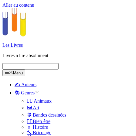
Aller au contenu
Les Livres
Livres a lire absolument
Menu
✍️ Auteurs
📚 Genres
🐕‍🦺 Animaux
🖼️ Art
🐰 Bandes dessinées
🧑‍⚕️Bien-être
🏺 Histoire
🔨 Bricolage