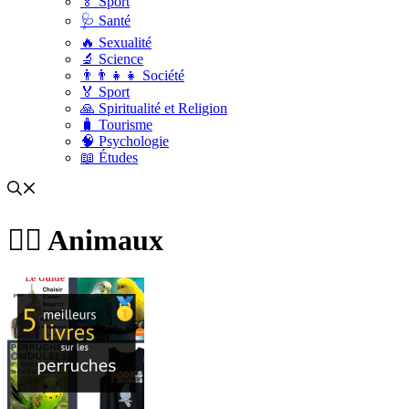
🏅 Sport
🩺 Santé
🔥 Sexualité
🔬 Science
👨‍👨‍👧‍👧 Société
🏅 Sport
🙏 Spiritualité et Religion
🧳 Tourisme
🧠 Psychologie
📖 Études
🐕‍🦺 Animaux