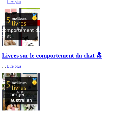
…
Lire plus
Livres sur le comportement du chat 🔝
…
Lire plus