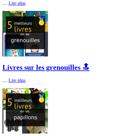
…
Lire plus
Livres sur les grenouilles 🔝
…
Lire plus