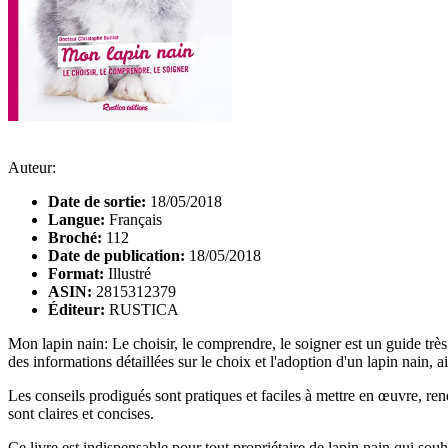
Auteur:
Date de sortie:
18/05/2018
Langue:
Français
Broché:
112
Date de publication:
18/05/2018
Format:
Illustré
ASIN:
2815312379
Éditeur:
RUSTICA
Mon lapin nain: Le choisir, le comprendre, le soigner est un guide très
des informations détaillées sur le choix et l'adoption d'un lapin nain, a
Les conseils prodigués sont pratiques et faciles à mettre en œuvre, rend
sont claires et concises.
Ce livre est indispensable pour tout propriétaire de lapin nain qui so