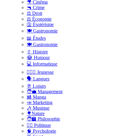
🎥 Cinéma
🔫 Crime
⚖️ Droit
⚖️ Économie
🛐 Ésotérisme
🍽️ Gastronomie
📖 Études
🍽️ Gastronomie
🏺 Histoire
😂 Humour
💻 Informatique
🤸🏽‍♀️ Jeunesse
🗣 Langues
🥂 Loisirs
🧑‍💼 Management
🎎 Manga
📣 Marketing
🎶 Musique
🌳Nature
🧑‍🏫 Philosophie
👨‍⚖️ Politique
🧠 Psychologie