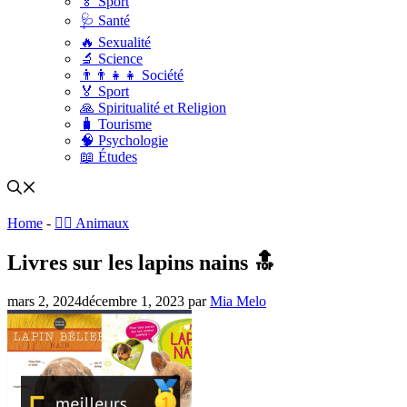
🏅 Sport
🩺 Santé
🔥 Sexualité
🔬 Science
👨‍👨‍👧‍👧 Société
🏅 Sport
🙏 Spiritualité et Religion
🧳 Tourisme
🧠 Psychologie
📖 Études
Home
-
🐕‍🦺 Animaux
Livres sur les lapins nains 🔝
mars 2, 2024
décembre 1, 2023
par
Mia Melo