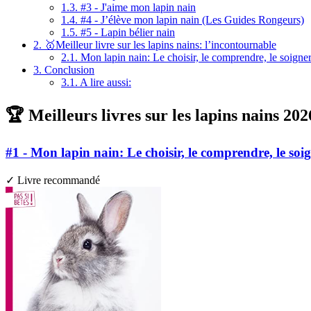
1.3.
#3 - J'aime mon lapin nain
1.4.
#4 - J’élève mon lapin nain (Les Guides Rongeurs)
1.5.
#5 - Lapin bélier nain
2.
🥇Meilleur livre sur les lapins nains: l’incontournable
2.1.
Mon lapin nain: Le choisir, le comprendre, le soigne
3.
Conclusion
3.1.
A lire aussi:
🏆 Meilleurs livres sur les lapins nains 202
#1 - Mon lapin nain: Le choisir, le comprendre, le soi
✓ Livre recommandé