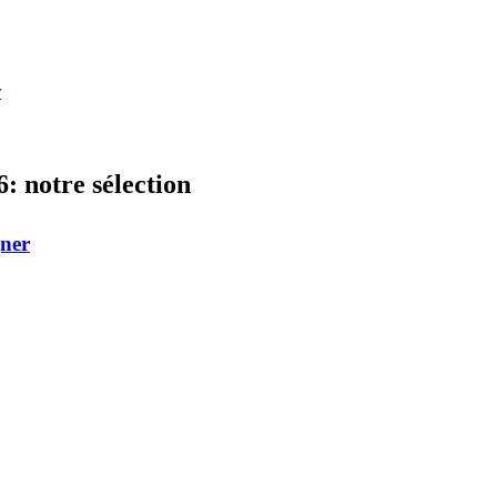
r
6: notre sélection
gner