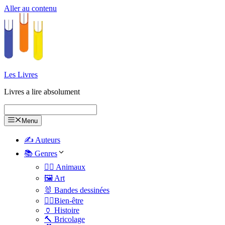
Aller au contenu
Les Livres
Livres a lire absolument
Menu
✍️ Auteurs
📚 Genres
🐕‍🦺 Animaux
🖼️ Art
🐰 Bandes dessinées
🧑‍⚕️Bien-être
🏺 Histoire
🔨 Bricolage