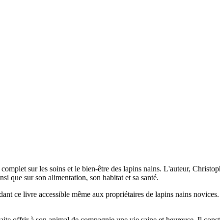
 complet sur les soins et le bien-être des lapins nains. L'auteur, Christ
insi que sur son alimentation, son habitat et sa santé.
ant ce livre accessible même aux propriétaires de lapins nains novices. Les
uhaite offrir à son animal de compagnie une vie saine et heureuse. Il co