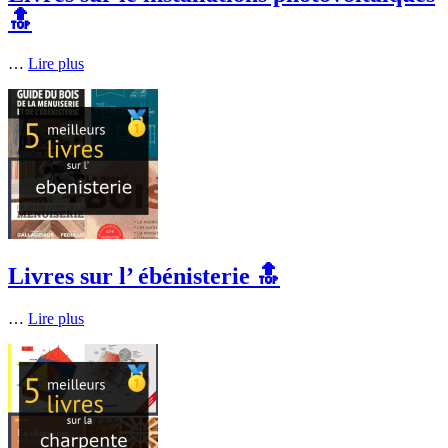
🔝
…
Lire plus
Livres sur l’ ébénisterie 🔝
…
Lire plus