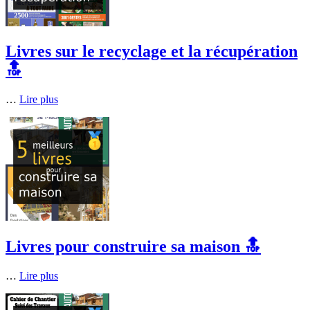
Livres sur le recyclage et la récupération
🔝
…
Lire plus
Livres pour construire sa maison 🔝
…
Lire plus