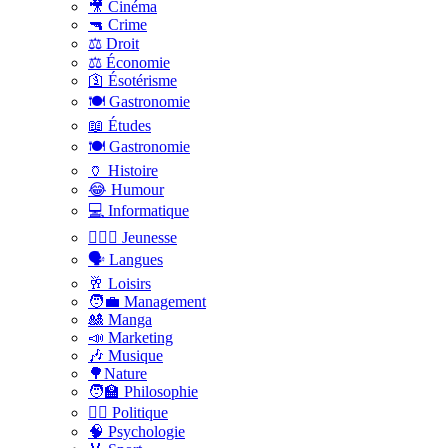
🎥 Cinéma
🔫 Crime
⚖️ Droit
⚖️ Économie
🛐 Ésotérisme
🍽️ Gastronomie
📖 Études
🍽️ Gastronomie
🏺 Histoire
😂 Humour
💻 Informatique
🤸🏽‍♀️ Jeunesse
🗣 Langues
🥂 Loisirs
🧑‍💼 Management
🎎 Manga
📣 Marketing
🎶 Musique
🌳Nature
🧑‍🏫 Philosophie
👨‍⚖️ Politique
🧠 Psychologie