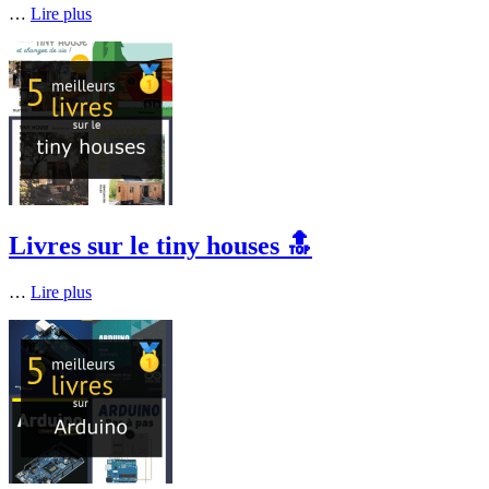
…
Lire plus
Livres sur le tiny houses 🔝
…
Lire plus