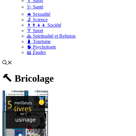
🏅 Sport
🩺 Santé
🔥 Sexualité
🔬 Science
👨‍👨‍👧‍👧 Société
🏅 Sport
🙏 Spiritualité et Religion
🧳 Tourisme
🧠 Psychologie
📖 Études
🔨 Bricolage