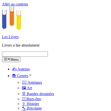
Aller au contenu
Les Livres
Livres a lire absolument
Menu
✍️ Auteurs
📚 Genres
🐕‍🦺 Animaux
🖼️ Art
🐰 Bandes dessinées
🧑‍⚕️Bien-être
🏺 Histoire
🔨 Bricolage