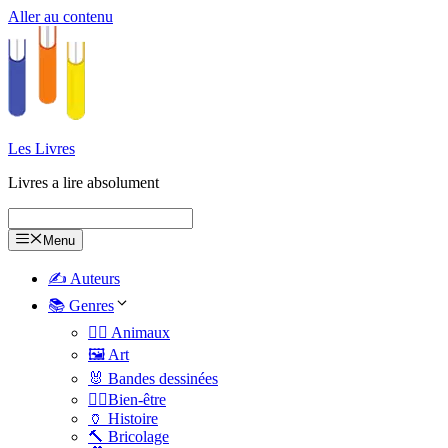
Aller au contenu
Les Livres
Livres a lire absolument
Menu
✍️ Auteurs
📚 Genres
🐕‍🦺 Animaux
🖼️ Art
🐰 Bandes dessinées
🧑‍⚕️Bien-être
🏺 Histoire
🔨 Bricolage