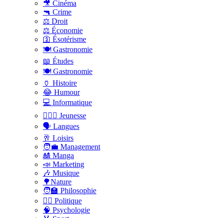
🎥 Cinéma
🔫 Crime
⚖️ Droit
⚖️ Économie
🛐 Ésotérisme
🍽️ Gastronomie
📖 Études
🍽️ Gastronomie
🏺 Histoire
😂 Humour
💻 Informatique
🤸🏽‍♀️ Jeunesse
🗣 Langues
🥂 Loisirs
🧑‍💼 Management
🎎 Manga
📣 Marketing
🎶 Musique
🌳Nature
🧑‍🏫 Philosophie
👨‍⚖️ Politique
🧠 Psychologie