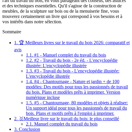
l'art du travail du bois, en vous partageant des conseils, des astuces
et des techniques essentielles. Qu'il s'agisse de la construction de
meubles, de la sculpture sur bois ou de la menuiserie fine, vous
trouverez certainement un livre qui correspond à vos besoins et à
vos intérêts dans notre sélection.
Sommaire
1.
🏆 Meilleurs livres sur le travail du bois 2026: comparatif et
avis
1.1.
#1 - Manuel complet du travail du bois
1.2.
#2 - Travail du bois - 2e éd. - L'encyclopédie
illustrée: L'encyclopédie illustrée
1.3.
#3 - Travail du bois - L'encyclopédie illustrée:
L'encyclopédie illustrée
1.4.
#4 - Chantournage - Nature et jardin + de 100
modèles: Des motifs pour tous les passionnés de travail
du bois. Plans et modèles prêts à imprimer. Version
numérique incluse
1.5.
#5 - Chantournage, 80 modèles et objets à réaliser:
Un support idéal pour tous les passionnés de travail du
bois. Plans et motifs prêts à l'emploi à imprimer.
2.
🥇Meilleur livre sur le travail du bois: le plus conseillé
2.1.
Manuel complet du travail du bois
3.
Conclusion