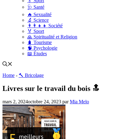
🏅 Sport
🩺 Santé
🔥 Sexualité
🔬 Science
👨‍👨‍👧‍👧 Société
🏅 Sport
🙏 Spiritualité et Religion
🧳 Tourisme
🧠 Psychologie
📖 Études
Home
-
🔨 Bricolage
Livres sur le travail du bois 🔝
mars 2, 2024
octobre 24, 2023
par
Mia Melo