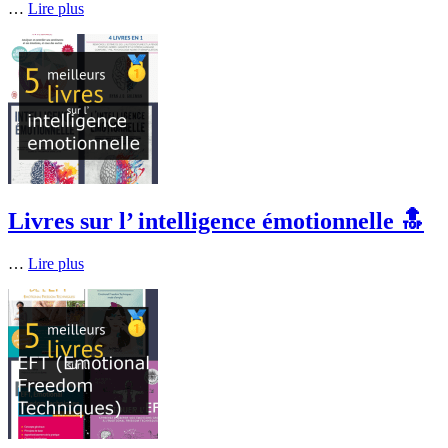
…
Lire plus
Livres sur l’ intelligence émotionnelle 🔝
…
Lire plus