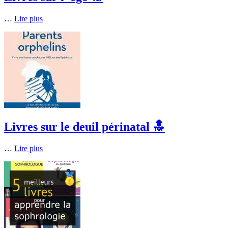
…
Lire plus
Livres sur le deuil périnatal 🔝
…
Lire plus