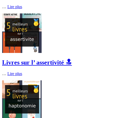
…
Lire plus
Livres sur l’ assertivité 🔝
…
Lire plus