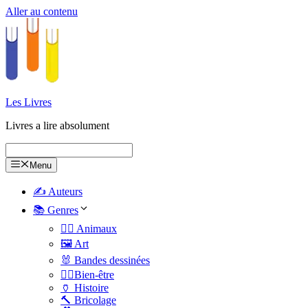
Aller au contenu
Les Livres
Livres a lire absolument
Menu
✍️ Auteurs
📚 Genres
🐕‍🦺 Animaux
🖼️ Art
🐰 Bandes dessinées
🧑‍⚕️Bien-être
🏺 Histoire
🔨 Bricolage