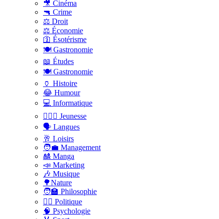
🎥 Cinéma
🔫 Crime
⚖️ Droit
⚖️ Économie
🛐 Ésotérisme
🍽️ Gastronomie
📖 Études
🍽️ Gastronomie
🏺 Histoire
😂 Humour
💻 Informatique
🤸🏽‍♀️ Jeunesse
🗣 Langues
🥂 Loisirs
🧑‍💼 Management
🎎 Manga
📣 Marketing
🎶 Musique
🌳Nature
🧑‍🏫 Philosophie
👨‍⚖️ Politique
🧠 Psychologie