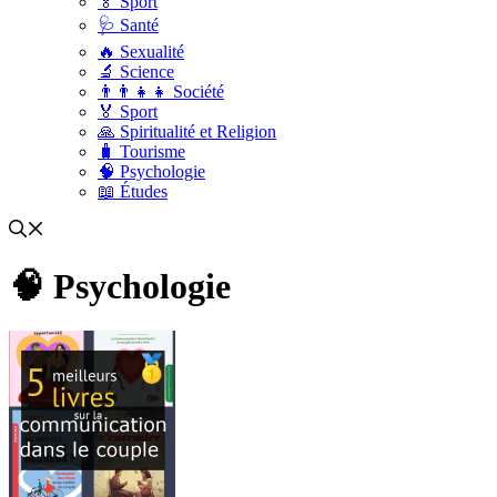
🏅 Sport
🩺 Santé
🔥 Sexualité
🔬 Science
👨‍👨‍👧‍👧 Société
🏅 Sport
🙏 Spiritualité et Religion
🧳 Tourisme
🧠 Psychologie
📖 Études
🧠 Psychologie