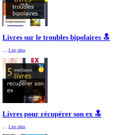
Livres sur le troubles bipolaires 🔝
…
Lire plus
Livres pour récupérer son ex 🔝
…
Lire plus