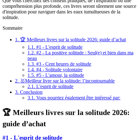
Que vous cherchiez des conseils pratiques, de l'inspiration ou une
compréhension plus profonde, ces livres seront sûrement une source
d'inspiration pour naviguer dans les eaux tumultueuses de la
solitude.
Sommaire
1.
🏆 Meilleurs livres sur la solitude 2026: guide d’achat
1.1.
#1 - L'esprit de solitude
1.2.
#2 - La positive solitude : Seul(e) et bien dans ma
peau
1.3.
#3 - Cent heures de solitude
1.4.
#4 - Solitude volontaire
1.5.
#5 - L'amour, la solitude
2.
🥇Meilleur livre sur la solitude: l’incontournable
2.1.
L'esprit de solitude
3.
Conclusion
3.1.
Vous pourriez également être intéressé par:
🏆 Meilleurs livres sur la solitude 2026:
guide d’achat
#1 - L'esprit de solitude