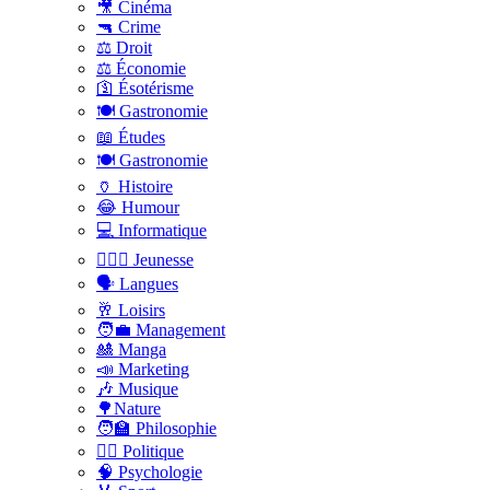
🎥 Cinéma
🔫 Crime
⚖️ Droit
⚖️ Économie
🛐 Ésotérisme
🍽️ Gastronomie
📖 Études
🍽️ Gastronomie
🏺 Histoire
😂 Humour
💻 Informatique
🤸🏽‍♀️ Jeunesse
🗣 Langues
🥂 Loisirs
🧑‍💼 Management
🎎 Manga
📣 Marketing
🎶 Musique
🌳Nature
🧑‍🏫 Philosophie
👨‍⚖️ Politique
🧠 Psychologie