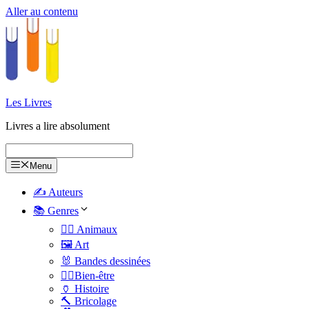
Aller au contenu
Les Livres
Livres a lire absolument
Menu
✍️ Auteurs
📚 Genres
🐕‍🦺 Animaux
🖼️ Art
🐰 Bandes dessinées
🧑‍⚕️Bien-être
🏺 Histoire
🔨 Bricolage