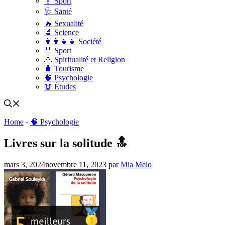
🏅 Sport
🩺 Santé
🔥 Sexualité
🔬 Science
👨‍👨‍👧‍👧 Société
🏅 Sport
🙏 Spiritualité et Religion
🧳 Tourisme
🧠 Psychologie
📖 Études
Home
-
🧠 Psychologie
Livres sur la solitude 🔝
mars 3, 2024
novembre 11, 2023
par
Mia Melo