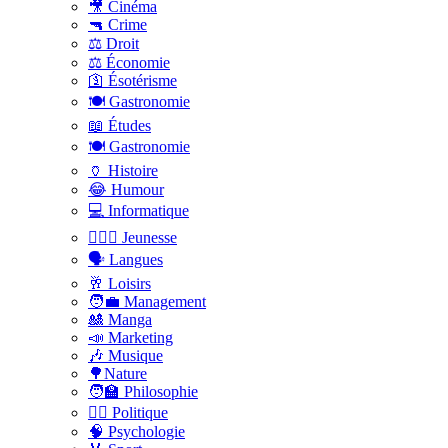
🎥 Cinéma
🔫 Crime
⚖️ Droit
⚖️ Économie
🛐 Ésotérisme
🍽️ Gastronomie
📖 Études
🍽️ Gastronomie
🏺 Histoire
😂 Humour
💻 Informatique
🤸🏽‍♀️ Jeunesse
🗣 Langues
🥂 Loisirs
🧑‍💼 Management
🎎 Manga
📣 Marketing
🎶 Musique
🌳Nature
🧑‍🏫 Philosophie
👨‍⚖️ Politique
🧠 Psychologie