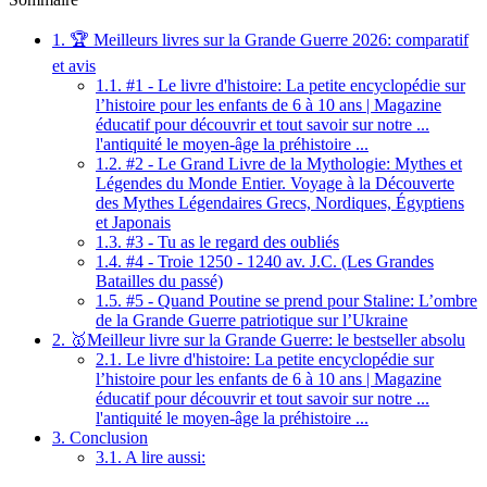
1.
🏆 Meilleurs livres sur la Grande Guerre 2026: comparatif
et avis
1.1.
#1 - Le livre d'histoire: La petite encyclopédie sur
l’histoire pour les enfants de 6 à 10 ans | Magazine
éducatif pour découvrir et tout savoir sur notre ...
l'antiquité le moyen-âge la préhistoire ...
1.2.
#2 - Le Grand Livre de la Mythologie: Mythes et
Légendes du Monde Entier. Voyage à la Découverte
des Mythes Légendaires Grecs, Nordiques, Égyptiens
et Japonais
1.3.
#3 - Tu as le regard des oubliés
1.4.
#4 - Troie 1250 - 1240 av. J.C. (Les Grandes
Batailles du passé)
1.5.
#5 - Quand Poutine se prend pour Staline: L’ombre
de la Grande Guerre patriotique sur l’Ukraine
2.
🥇Meilleur livre sur la Grande Guerre: le bestseller absolu
2.1.
Le livre d'histoire: La petite encyclopédie sur
l’histoire pour les enfants de 6 à 10 ans | Magazine
éducatif pour découvrir et tout savoir sur notre ...
l'antiquité le moyen-âge la préhistoire ...
3.
Conclusion
3.1.
A lire aussi: