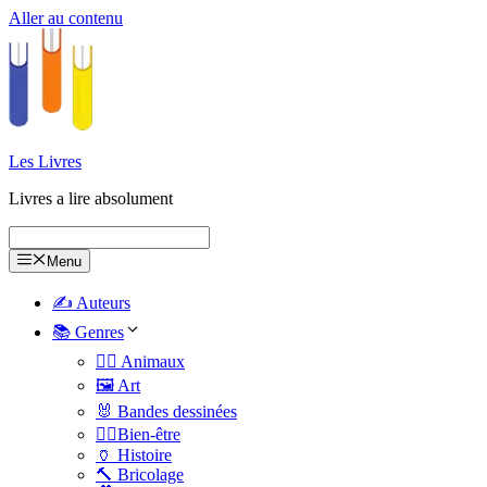
Aller au contenu
Les Livres
Livres a lire absolument
Menu
✍️ Auteurs
📚 Genres
🐕‍🦺 Animaux
🖼️ Art
🐰 Bandes dessinées
🧑‍⚕️Bien-être
🏺 Histoire
🔨 Bricolage