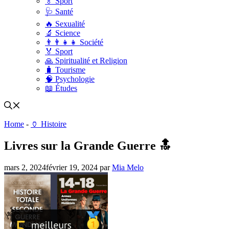
🏅 Sport
🩺 Santé
🔥 Sexualité
🔬 Science
👨‍👨‍👧‍👧 Société
🏅 Sport
🙏 Spiritualité et Religion
🧳 Tourisme
🧠 Psychologie
📖 Études
Home
-
🏺 Histoire
Livres sur la Grande Guerre 🔝
mars 2, 2024
février 19, 2024
par
Mia Melo