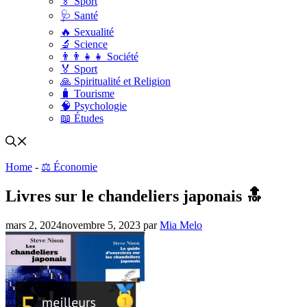
🏅 Sport
🩺 Santé
🔥 Sexualité
🔬 Science
👨‍👨‍👧‍👧 Société
🏅 Sport
🙏 Spiritualité et Religion
🧳 Tourisme
🧠 Psychologie
📖 Études
Home
-
⚖️ Économie
Livres sur le chandeliers japonais 🔝
mars 2, 2024
novembre 5, 2023
par
Mia Melo