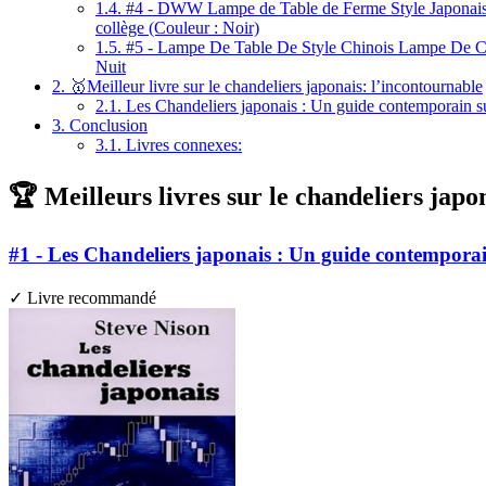
1.4.
#4 - DWW Lampe de Table de Ferme Style Japonais L
collège (Couleur : Noir)
1.5.
#5 - Lampe De Table De Style Chinois Lampe De Ch
Nuit
2.
🥇Meilleur livre sur le chandeliers japonais: l’incontournable
2.1.
Les Chandeliers japonais : Un guide contemporain su
3.
Conclusion
3.1.
Livres connexes:
🏆 Meilleurs livres sur le chandeliers japo
#1 - Les Chandeliers japonais : Un guide contemporai
✓ Livre recommandé