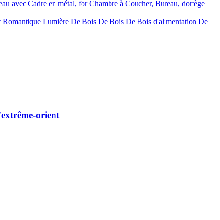
au avec Cadre en métal, for Chambre à Coucher, Bureau, dortège
t Romantique Lumière De Bois De Bois De Bois d'alimentation De
'extrême-orient