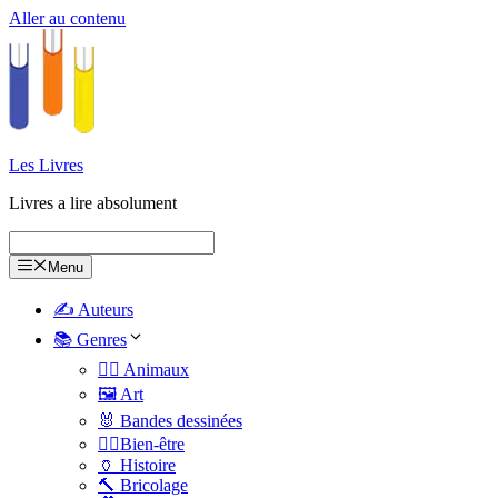
Aller au contenu
Les Livres
Livres a lire absolument
Menu
✍️ Auteurs
📚 Genres
🐕‍🦺 Animaux
🖼️ Art
🐰 Bandes dessinées
🧑‍⚕️Bien-être
🏺 Histoire
🔨 Bricolage