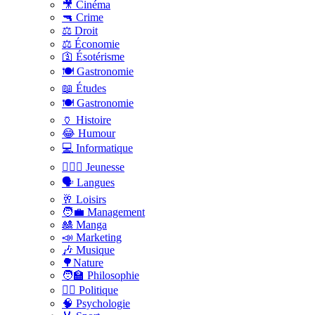
🎥 Cinéma
🔫 Crime
⚖️ Droit
⚖️ Économie
🛐 Ésotérisme
🍽️ Gastronomie
📖 Études
🍽️ Gastronomie
🏺 Histoire
😂 Humour
💻 Informatique
🤸🏽‍♀️ Jeunesse
🗣 Langues
🥂 Loisirs
🧑‍💼 Management
🎎 Manga
📣 Marketing
🎶 Musique
🌳Nature
🧑‍🏫 Philosophie
👨‍⚖️ Politique
🧠 Psychologie