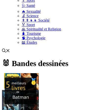
🏅 Sport
🩺 Santé
🔥 Sexualité
🔬 Science
👨‍👨‍👧‍👧 Société
🏅 Sport
🙏 Spiritualité et Religion
🧳 Tourisme
🧠 Psychologie
📖 Études
🐰 Bandes dessinées