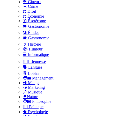
🎥 Cinéma
🔫 Crime
⚖️ Droit
⚖️ Économie
🛐 Ésotérisme
🍽️ Gastronomie
📖 Études
🍽️ Gastronomie
🏺 Histoire
😂 Humour
💻 Informatique
🤸🏽‍♀️ Jeunesse
🗣 Langues
🥂 Loisirs
🧑‍💼 Management
🎎 Manga
📣 Marketing
🎶 Musique
🌳Nature
🧑‍🏫 Philosophie
👨‍⚖️ Politique
🧠 Psychologie