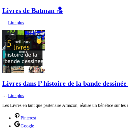
Livres de Batman 🔝
…
Lire plus
Livres dans l’ histoire de la bande dessinée
…
Lire plus
Les Livres en tant que partenaire Amazon, réalise un bénéfice sur les a
Pinterest
Google