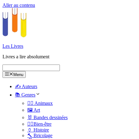
Aller au contenu
Les Livres
Livres a lire absolument
Menu
✍️ Auteurs
📚 Genres
🐕‍🦺 Animaux
🖼️ Art
🐰 Bandes dessinées
🧑‍⚕️Bien-être
🏺 Histoire
🔨 Bricolage