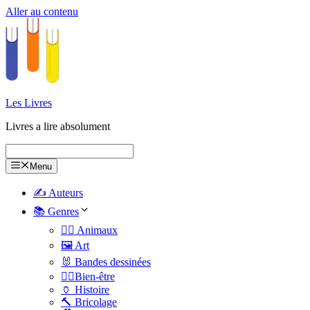
Aller au contenu
Les Livres
Livres a lire absolument
Menu
✍️ Auteurs
📚 Genres
🐕‍🦺 Animaux
🖼️ Art
🐰 Bandes dessinées
🧑‍⚕️Bien-être
🏺 Histoire
🔨 Bricolage