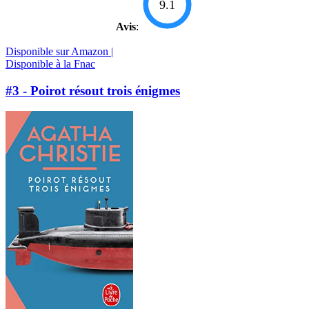
9.1
Avis
:
Disponible sur Amazon |
Disponible à la Fnac
#3 - Poirot résout trois énigmes