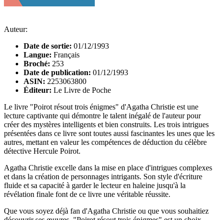
Auteur:
Date de sortie:
01/12/1993
Langue:
Français
Broché:
253
Date de publication:
01/12/1993
ASIN:
2253063800
Éditeur:
Le Livre de Poche
Le livre "Poirot résout trois énigmes" d'Agatha Christie est une
lecture captivante qui démontre le talent inégalé de l'auteur pour
créer des mystères intelligents et bien construits. Les trois intrigues
présentées dans ce livre sont toutes aussi fascinantes les unes que les
autres, mettant en valeur les compétences de déduction du célèbre
détective Hercule Poirot.
Agatha Christie excelle dans la mise en place d'intrigues complexes
et dans la création de personnages intrigants. Son style d'écriture
fluide et sa capacité à garder le lecteur en haleine jusqu'à la
révélation finale font de ce livre une véritable réussite.
Que vous soyez déjà fan d'Agatha Christie ou que vous souhaitiez
découvrir ses œuvres, "Poirot résout trois énigmes" est un choix