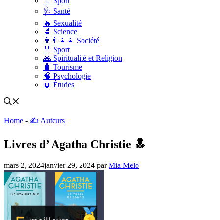
🏅 Sport
🩺 Santé
🔥 Sexualité
🔬 Science
👨‍👨‍👧‍👧 Société
🏅 Sport
🙏 Spiritualité et Religion
🧳 Tourisme
🧠 Psychologie
📖 Études
Home
-
✍️ Auteurs
Livres d’ Agatha Christie 🔝
mars 2, 2024
janvier 29, 2024
par
Mia Melo