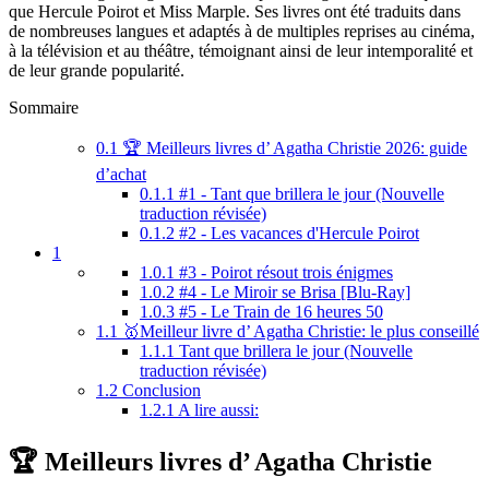
que Hercule Poirot et Miss Marple. Ses livres ont été traduits dans
de nombreuses langues et adaptés à de multiples reprises au cinéma,
à la télévision et au théâtre, témoignant ainsi de leur intemporalité et
de leur grande popularité.
Sommaire
0.1
🏆 Meilleurs livres d’ Agatha Christie 2026: guide
d’achat
0.1.1
#1 - Tant que brillera le jour (Nouvelle
traduction révisée)
0.1.2
#2 - Les vacances d'Hercule Poirot
1
1.0.1
#3 - Poirot résout trois énigmes
1.0.2
#4 - Le Miroir se Brisa [Blu-Ray]
1.0.3
#5 - Le Train de 16 heures 50
1.1
🥇Meilleur livre d’ Agatha Christie: le plus conseillé
1.1.1
Tant que brillera le jour (Nouvelle
traduction révisée)
1.2
Conclusion
1.2.1
A lire aussi:
🏆 Meilleurs livres d’ Agatha Christie