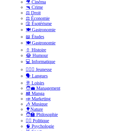
🎥 Cinéma
🔫 Crime
⚖️ Droit
⚖️ Économie
🛐 Ésotérisme
🍽️ Gastronomie
📖 Études
🍽️ Gastronomie
🏺 Histoire
😂 Humour
💻 Informatique
🤸🏽‍♀️ Jeunesse
🗣 Langues
🥂 Loisirs
🧑‍💼 Management
🎎 Manga
📣 Marketing
🎶 Musique
🌳Nature
🧑‍🏫 Philosophie
👨‍⚖️ Politique
🧠 Psychologie