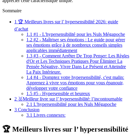
apprécier cette caractéristique unique.
Sommaire
1
🏆 Meilleurs livres sur l’ hypersensibilité 2026: guide
d’achat
1.1
#1 - L'hypersensibilité pour les Nuls Mégapoche
1.2
#2 - Maîtriser ses émotions : Le guide pour gérer
ses émotions grâce à de nombreux conseils simples
applicables immédiatement
1.3
#3 - Comment Arrêter De Trop Penser: Les Règles
d'Or et Les Techniques Pratiques Pour Éliminer La
Pensée Négative, Vivre Dans Le Présent et Atteindre
La Paix Intérieure.
1.4
#4 - Domptez votre hypersensibilité, c'est malin:
Apprenez à vivre vos émotions pour vous épanouir,
développer votre confiance
1.5
#5 - Hypersensible et heureux
2
🥇Meilleur livre sur l’ hypersensibilité: l’incontournable
2.1
L'hypersensibilité pour les Nuls Mégapoche
3
Conclusion
3.1
Livres connexes:
🏆 Meilleurs livres sur l’ hypersensibilité