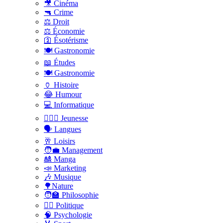
🎥 Cinéma
🔫 Crime
⚖️ Droit
⚖️ Économie
🛐 Ésotérisme
🍽️ Gastronomie
📖 Études
🍽️ Gastronomie
🏺 Histoire
😂 Humour
💻 Informatique
🤸🏽‍♀️ Jeunesse
🗣 Langues
🥂 Loisirs
🧑‍💼 Management
🎎 Manga
📣 Marketing
🎶 Musique
🌳Nature
🧑‍🏫 Philosophie
👨‍⚖️ Politique
🧠 Psychologie