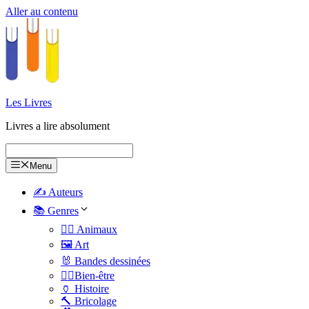
Aller au contenu
Les Livres
Livres a lire absolument
Menu
✍️ Auteurs
📚 Genres
🐕‍🦺 Animaux
🖼️ Art
🐰 Bandes dessinées
🧑‍⚕️Bien-être
🏺 Histoire
🔨 Bricolage