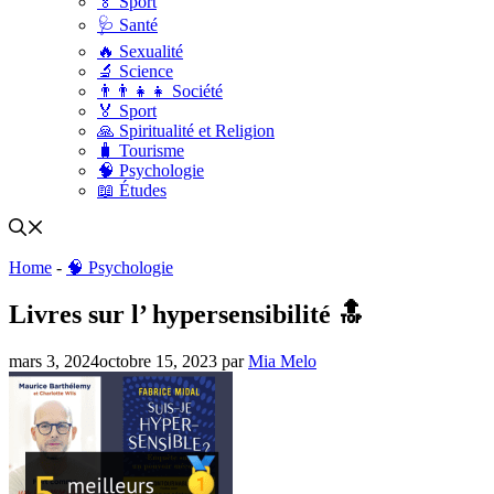
🏅 Sport
🩺 Santé
🔥 Sexualité
🔬 Science
👨‍👨‍👧‍👧 Société
🏅 Sport
🙏 Spiritualité et Religion
🧳 Tourisme
🧠 Psychologie
📖 Études
Home
-
🧠 Psychologie
Livres sur l’ hypersensibilité 🔝
mars 3, 2024
octobre 15, 2023
par
Mia Melo