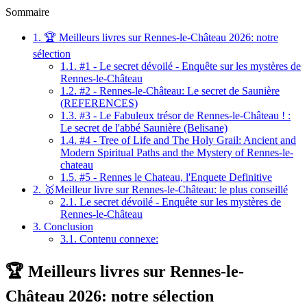
Sommaire
1.
🏆 Meilleurs livres sur Rennes-le-Château 2026: notre
sélection
1.1.
#1 - Le secret dévoilé - Enquête sur les mystères de
Rennes-le-Château
1.2.
#2 - Rennes-le-Château: Le secret de Saunière
(REFERENCES)
1.3.
#3 - Le Fabuleux trésor de Rennes-le-Château ! :
Le secret de l'abbé Saunière (Belisane)
1.4.
#4 - Tree of Life and The Holy Grail: Ancient and
Modern Spiritual Paths and the Mystery of Rennes-le-
chateau
1.5.
#5 - Rennes le Chateau, l'Enquete Definitive
2.
🥇Meilleur livre sur Rennes-le-Château: le plus conseillé
2.1.
Le secret dévoilé - Enquête sur les mystères de
Rennes-le-Château
3.
Conclusion
3.1.
Contenu connexe:
🏆 Meilleurs livres sur Rennes-le-
Château 2026: notre sélection