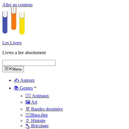
Aller au contenu
Les Livres
Livres a lire absolument
Menu
✍️ Auteurs
📚 Genres
🐕‍🦺 Animaux
🖼️ Art
🐰 Bandes dessinées
🧑‍⚕️Bien-être
🏺 Histoire
🔨 Bricolage