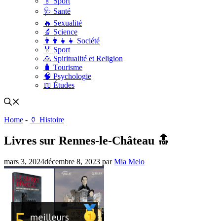
🏅 Sport
🩺 Santé
🔥 Sexualité
🔬 Science
👨‍👨‍👧‍👧 Société
🏅 Sport
🙏 Spiritualité et Religion
🧳 Tourisme
🧠 Psychologie
📖 Études
Home
-
🏺 Histoire
Livres sur Rennes-le-Château 🔝
mars 3, 2024
décembre 8, 2023
par
Mia Melo