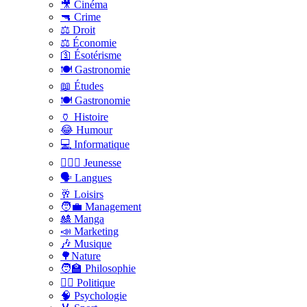
🎥 Cinéma
🔫 Crime
⚖️ Droit
⚖️ Économie
🛐 Ésotérisme
🍽️ Gastronomie
📖 Études
🍽️ Gastronomie
🏺 Histoire
😂 Humour
💻 Informatique
🤸🏽‍♀️ Jeunesse
🗣 Langues
🥂 Loisirs
🧑‍💼 Management
🎎 Manga
📣 Marketing
🎶 Musique
🌳Nature
🧑‍🏫 Philosophie
👨‍⚖️ Politique
🧠 Psychologie