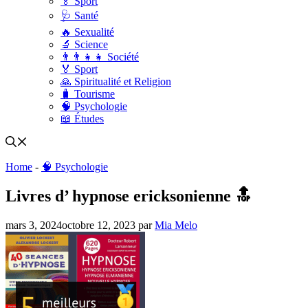
🏅 Sport
🩺 Santé
🔥 Sexualité
🔬 Science
👨‍👨‍👧‍👧 Société
🏅 Sport
🙏 Spiritualité et Religion
🧳 Tourisme
🧠 Psychologie
📖 Études
Home
-
🧠 Psychologie
Livres d’ hypnose ericksonienne 🔝
mars 3, 2024
octobre 12, 2023
par
Mia Melo