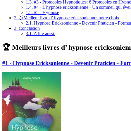
1.3.
#3 - Protocoles Hypnotiques: 6 Protocoles en Hypn
1.4.
#4 - L'hypnose ericksonienne - Un sommeil qui éveil
1.5.
#5 - Hypnose
2.
🥇Meilleur livre d’ hypnose ericksonienne: notre choix
2.1.
Hypnose Ericksonienne - Devenir Praticien - Forma
3.
Conclusion
3.1.
A lire aussi:
🏆 Meilleurs livres d’ hypnose ericksonienn
#1 - Hypnose Ericksonienne - Devenir Praticien - Fo