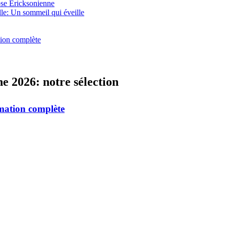
ose Ericksonienne
le: Un sommeil qui éveille
tion complète
e 2026: notre sélection
rmation complète