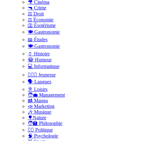
🎥 Cinéma
🔫 Crime
⚖️ Droit
⚖️ Économie
🛐 Ésotérisme
🍽️ Gastronomie
📖 Études
🍽️ Gastronomie
🏺 Histoire
😂 Humour
💻 Informatique
🤸🏽‍♀️ Jeunesse
🗣 Langues
🥂 Loisirs
🧑‍💼 Management
🎎 Manga
📣 Marketing
🎶 Musique
🌳Nature
🧑‍🏫 Philosophie
👨‍⚖️ Politique
🧠 Psychologie