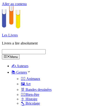
Aller au contenu
Les Livres
Livres a lire absolument
Menu
✍️ Auteurs
📚 Genres
🐕‍🦺 Animaux
🖼️ Art
🐰 Bandes dessinées
🧑‍⚕️Bien-être
🏺 Histoire
🔨 Bricolage