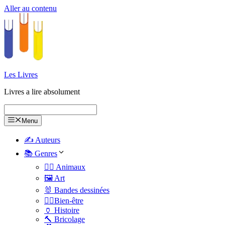
Aller au contenu
Les Livres
Livres a lire absolument
Menu
✍️ Auteurs
📚 Genres
🐕‍🦺 Animaux
🖼️ Art
🐰 Bandes dessinées
🧑‍⚕️Bien-être
🏺 Histoire
🔨 Bricolage