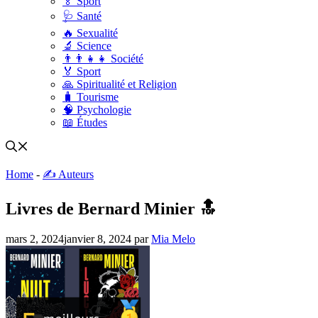
🏅 Sport
🩺 Santé
🔥 Sexualité
🔬 Science
👨‍👨‍👧‍👧 Société
🏅 Sport
🙏 Spiritualité et Religion
🧳 Tourisme
🧠 Psychologie
📖 Études
Home
-
✍️ Auteurs
Livres de Bernard Minier 🔝
mars 2, 2024
janvier 8, 2024
par
Mia Melo