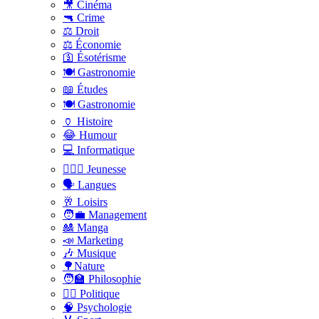
🎥 Cinéma
🔫 Crime
⚖️ Droit
⚖️ Économie
🛐 Ésotérisme
🍽️ Gastronomie
📖 Études
🍽️ Gastronomie
🏺 Histoire
😂 Humour
💻 Informatique
🤸🏽‍♀️ Jeunesse
🗣 Langues
🥂 Loisirs
🧑‍💼 Management
🎎 Manga
📣 Marketing
🎶 Musique
🌳Nature
🧑‍🏫 Philosophie
👨‍⚖️ Politique
🧠 Psychologie