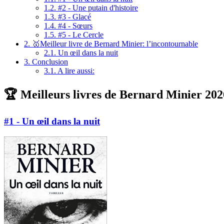
1.2.
#2 - Une putain d'histoire
1.3.
#3 - Glacé
1.4.
#4 - Sœurs
1.5.
#5 - Le Cercle
2.
🥇Meilleur livre de Bernard Minier: l’incontournable
2.1.
Un œil dans la nuit
3.
Conclusion
3.1.
A lire aussi:
🏆 Meilleurs livres de Bernard Minier 2026
#1 - Un œil dans la nuit