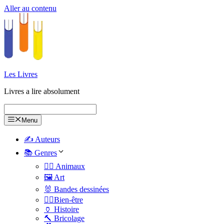
Aller au contenu
Les Livres
Livres a lire absolument
Menu
✍️ Auteurs
📚 Genres
🐕‍🦺 Animaux
🖼️ Art
🐰 Bandes dessinées
🧑‍⚕️Bien-être
🏺 Histoire
🔨 Bricolage