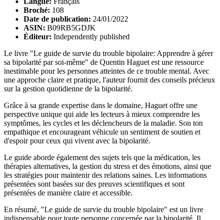
Langue:
Français
Broché:
108
Date de publication:
24/01/2022
ASIN:
B09RB5GDJK
Éditeur:
Independently published
Le livre "Le guide de survie du trouble bipolaire: Apprendre à gérer
sa bipolarité par soi-même" de Quentin Haguet est une ressource
inestimable pour les personnes atteintes de ce trouble mental. Avec
une approche claire et pratique, l'auteur fournit des conseils précieux
sur la gestion quotidienne de la bipolarité.
Grâce à sa grande expertise dans le domaine, Haguet offre une
perspective unique qui aide les lecteurs à mieux comprendre les
symptômes, les cycles et les déclencheurs de la maladie. Son ton
empathique et encourageant véhicule un sentiment de soutien et
d'espoir pour ceux qui vivent avec la bipolarité.
Le guide aborde également des sujets tels que la médication, les
thérapies alternatives, la gestion du stress et des émotions, ainsi que
les stratégies pour maintenir des relations saines. Les informations
présentées sont basées sur des preuves scientifiques et sont
présentées de manière claire et accessible.
En résumé, "Le guide de survie du trouble bipolaire" est un livre
indispensable pour toute personne concernée par la bipolarité. Il