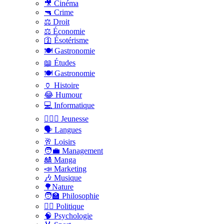
🎥 Cinéma
🔫 Crime
⚖️ Droit
⚖️ Économie
🛐 Ésotérisme
🍽️ Gastronomie
📖 Études
🍽️ Gastronomie
🏺 Histoire
😂 Humour
💻 Informatique
🤸🏽‍♀️ Jeunesse
🗣 Langues
🥂 Loisirs
🧑‍💼 Management
🎎 Manga
📣 Marketing
🎶 Musique
🌳Nature
🧑‍🏫 Philosophie
👨‍⚖️ Politique
🧠 Psychologie