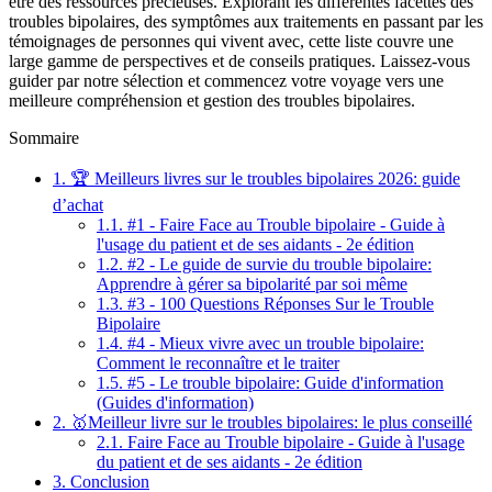
être des ressources précieuses. Explorant les différentes facettes des
troubles bipolaires, des symptômes aux traitements en passant par les
témoignages de personnes qui vivent avec, cette liste couvre une
large gamme de perspectives et de conseils pratiques. Laissez-vous
guider par notre sélection et commencez votre voyage vers une
meilleure compréhension et gestion des troubles bipolaires.
Sommaire
1.
🏆 Meilleurs livres sur le troubles bipolaires 2026: guide
d’achat
1.1.
#1 - Faire Face au Trouble bipolaire - Guide à
l'usage du patient et de ses aidants - 2e édition
1.2.
#2 - Le guide de survie du trouble bipolaire:
Apprendre à gérer sa bipolarité par soi même
1.3.
#3 - 100 Questions Réponses Sur le Trouble
Bipolaire
1.4.
#4 - Mieux vivre avec un trouble bipolaire:
Comment le reconnaître et le traiter
1.5.
#5 - Le trouble bipolaire: Guide d'information
(Guides d'information)
2.
🥇Meilleur livre sur le troubles bipolaires: le plus conseillé
2.1.
Faire Face au Trouble bipolaire - Guide à l'usage
du patient et de ses aidants - 2e édition
3.
Conclusion