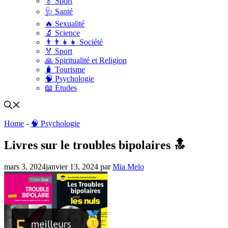
🏅 Sport
🩺 Santé
🔥 Sexualité
🔬 Science
👨‍👨‍👧‍👧 Société
🏅 Sport
🙏 Spiritualité et Religion
🧳 Tourisme
🧠 Psychologie
📖 Études
Home
-
🧠 Psychologie
Livres sur le troubles bipolaires 🔝
mars 3, 2024
janvier 13, 2024
par
Mia Melo