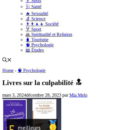
🏅 Sport
🩺 Santé
🔥 Sexualité
🔬 Science
👨‍👨‍👧‍👧 Société
🏅 Sport
🙏 Spiritualité et Religion
🧳 Tourisme
🧠 Psychologie
📖 Études
Home
-
🧠 Psychologie
Livres sur la culpabilité 🔝
mars 3, 2024
décembre 28, 2023
par
Mia Melo