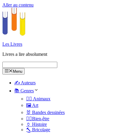
Aller au contenu
Les Livres
Livres a lire absolument
Menu
✍️ Auteurs
📚 Genres
🐕‍🦺 Animaux
🖼️ Art
🐰 Bandes dessinées
🧑‍⚕️Bien-être
🏺 Histoire
🔨 Bricolage