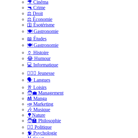
🎥 Cinéma
🔫 Crime
⚖️ Droit
⚖️ Économie
🛐 Ésotérisme
🍽️ Gastronomie
📖 Études
🍽️ Gastronomie
🏺 Histoire
😂 Humour
💻 Informatique
🤸🏽‍♀️ Jeunesse
🗣 Langues
🥂 Loisirs
🧑‍💼 Management
🎎 Manga
📣 Marketing
🎶 Musique
🌳Nature
🧑‍🏫 Philosophie
👨‍⚖️ Politique
🧠 Psychologie