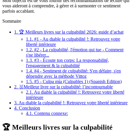
Mon objectif est de vous fournir des recommandations de lecture qui
vous aideront à comprendre, à gérer et à surmonter ce sentiment
parfois accablant.
Sommaire
1.
🏆 Meilleurs livres sur la culpabilité 2026: guide d’achat
1.1.
#1 - Au diable la culpabilité !: Retrouvez votre
liberté intérieure
1.2.
#2 - La culpabilité, l'émotion qui tue - Comment
s'ne libérer...
1.3.
#3 - Écoute ton corps: La responsabilité,
l'engagement & la culpabilité
1.4.
#4 - Sentiment de culpabilité: S'en défaire, s'en
dépendre avec la méthode Vittoz
1.5.
#5 - Culpa mía (Culpables 1) (Spanish Edition)
2.
🥇Meilleur livre sur la culpabilité: l’incontournable
2.1.
Au diable la culpabilité !: Retrouvez votre liberté
intérieure
3.
Au diable la culpabilité !: Retrouvez votre liberté intérieure
4.
Conclusion
4.1.
Contenu connexe:
🏆 Meilleurs livres sur la culpabilité