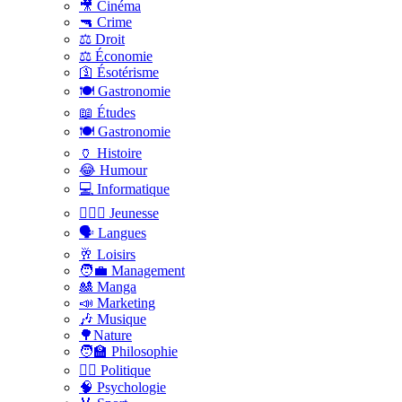
🎥 Cinéma
🔫 Crime
⚖️ Droit
⚖️ Économie
🛐 Ésotérisme
🍽️ Gastronomie
📖 Études
🍽️ Gastronomie
🏺 Histoire
😂 Humour
💻 Informatique
🤸🏽‍♀️ Jeunesse
🗣 Langues
🥂 Loisirs
🧑‍💼 Management
🎎 Manga
📣 Marketing
🎶 Musique
🌳Nature
🧑‍🏫 Philosophie
👨‍⚖️ Politique
🧠 Psychologie