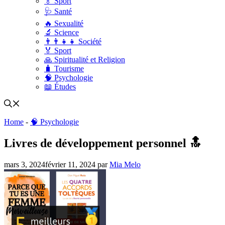
🏅 Sport
🩺 Santé
🔥 Sexualité
🔬 Science
👨‍👨‍👧‍👧 Société
🏅 Sport
🙏 Spiritualité et Religion
🧳 Tourisme
🧠 Psychologie
📖 Études
Home
-
🧠 Psychologie
Livres de développement personnel 🔝
mars 3, 2024
février 11, 2024
par
Mia Melo