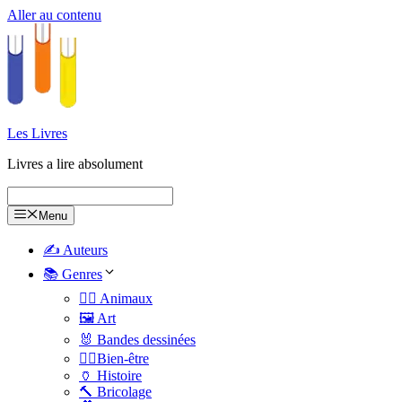
Aller au contenu
Les Livres
Livres a lire absolument
Menu
✍️ Auteurs
📚 Genres
🐕‍🦺 Animaux
🖼️ Art
🐰 Bandes dessinées
🧑‍⚕️Bien-être
🏺 Histoire
🔨 Bricolage