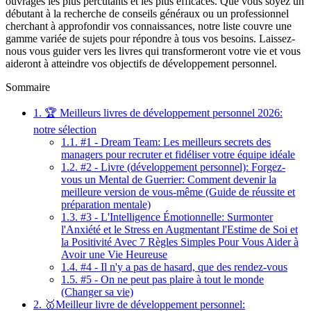
ouvrages les plus percutants et les plus efficaces. Que vous soyez un
débutant à la recherche de conseils généraux ou un professionnel
cherchant à approfondir vos connaissances, notre liste couvre une
gamme variée de sujets pour répondre à tous vos besoins. Laissez-
nous vous guider vers les livres qui transformeront votre vie et vous
aideront à atteindre vos objectifs de développement personnel.
Sommaire
1.
🏆 Meilleurs livres de développement personnel 2026:
notre sélection
1.1.
#1 - Dream Team: Les meilleurs secrets des
managers pour recruter et fidéliser votre équipe idéale
1.2.
#2 - Livre (développement personnel): Forgez-
vous un Mental de Guerrier: Comment devenir la
meilleure version de vous-même (Guide de réussite et
préparation mentale)
1.3.
#3 - L'Intelligence Émotionnelle: Surmonter
l'Anxiété et le Stress en Augmentant l'Estime de Soi et
la Positivité Avec 7 Règles Simples Pour Vous Aider à
Avoir une Vie Heureuse
1.4.
#4 - Il n'y a pas de hasard, que des rendez-vous
1.5.
#5 - On ne peut pas plaire à tout le monde
(Changer sa vie)
2.
🥇Meilleur livre de développement personnel: