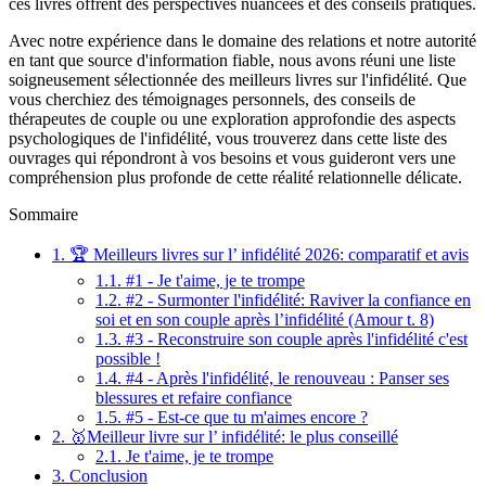
ces livres offrent des perspectives nuancées et des conseils pratiques.
Avec notre expérience dans le domaine des relations et notre autorité
en tant que source d'information fiable, nous avons réuni une liste
soigneusement sélectionnée des meilleurs livres sur l'infidélité. Que
vous cherchiez des témoignages personnels, des conseils de
thérapeutes de couple ou une exploration approfondie des aspects
psychologiques de l'infidélité, vous trouverez dans cette liste des
ouvrages qui répondront à vos besoins et vous guideront vers une
compréhension plus profonde de cette réalité relationnelle délicate.
Sommaire
1.
🏆 Meilleurs livres sur l’ infidélité 2026: comparatif et avis
1.1.
#1 - Je t'aime, je te trompe
1.2.
#2 - Surmonter l'infidélité: Raviver la confiance en
soi et en son couple après l’infidélité (Amour t. 8)
1.3.
#3 - Reconstruire son couple après l'infidélité c'est
possible !
1.4.
#4 - Après l'infidélité, le renouveau : Panser ses
blessures et refaire confiance
1.5.
#5 - Est-ce que tu m'aimes encore ?
2.
🥇Meilleur livre sur l’ infidélité: le plus conseillé
2.1.
Je t'aime, je te trompe
3.
Conclusion