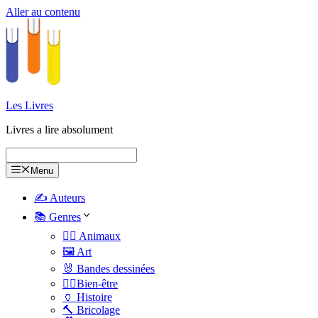
Aller au contenu
Les Livres
Livres a lire absolument
Menu
✍️ Auteurs
📚 Genres
🐕‍🦺 Animaux
🖼️ Art
🐰 Bandes dessinées
🧑‍⚕️Bien-être
🏺 Histoire
🔨 Bricolage