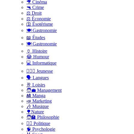
🎥 Cinéma
🔫 Crime
⚖️ Droit
⚖️ Économie
🛐 Ésotérisme
🍽️ Gastronomie
📖 Études
🍽️ Gastronomie
🏺 Histoire
😂 Humour
💻 Informatique
🤸🏽‍♀️ Jeunesse
🗣 Langues
🥂 Loisirs
🧑‍💼 Management
🎎 Manga
📣 Marketing
🎶 Musique
🌳Nature
🧑‍🏫 Philosophie
👨‍⚖️ Politique
🧠 Psychologie