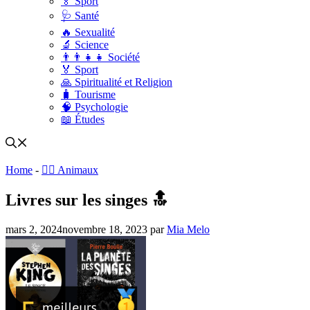
🏅 Sport
🩺 Santé
🔥 Sexualité
🔬 Science
👨‍👨‍👧‍👧 Société
🏅 Sport
🙏 Spiritualité et Religion
🧳 Tourisme
🧠 Psychologie
📖 Études
Home
-
🐕‍🦺 Animaux
Livres sur les singes 🔝
mars 2, 2024
novembre 18, 2023
par
Mia Melo