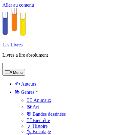
Aller au contenu
Les Livres
Livres a lire absolument
Menu
✍️ Auteurs
📚 Genres
🐕‍🦺 Animaux
🖼️ Art
🐰 Bandes dessinées
🧑‍⚕️Bien-être
🏺 Histoire
🔨 Bricolage