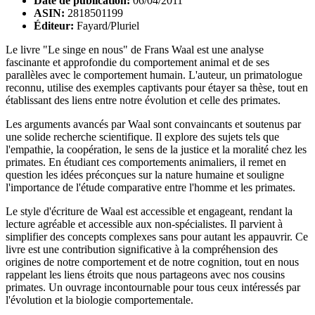
Date de publication:
06/04/2011
ASIN:
2818501199
Éditeur:
Fayard/Pluriel
Le livre "Le singe en nous" de Frans Waal est une analyse
fascinante et approfondie du comportement animal et de ses
parallèles avec le comportement humain. L'auteur, un primatologue
reconnu, utilise des exemples captivants pour étayer sa thèse, tout en
établissant des liens entre notre évolution et celle des primates.
Les arguments avancés par Waal sont convaincants et soutenus par
une solide recherche scientifique. Il explore des sujets tels que
l'empathie, la coopération, le sens de la justice et la moralité chez les
primates. En étudiant ces comportements animaliers, il remet en
question les idées préconçues sur la nature humaine et souligne
l'importance de l'étude comparative entre l'homme et les primates.
Le style d'écriture de Waal est accessible et engageant, rendant la
lecture agréable et accessible aux non-spécialistes. Il parvient à
simplifier des concepts complexes sans pour autant les appauvrir. Ce
livre est une contribution significative à la compréhension des
origines de notre comportement et de notre cognition, tout en nous
rappelant les liens étroits que nous partageons avec nos cousins
primates. Un ouvrage incontournable pour tous ceux intéressés par
l'évolution et la biologie comportementale.