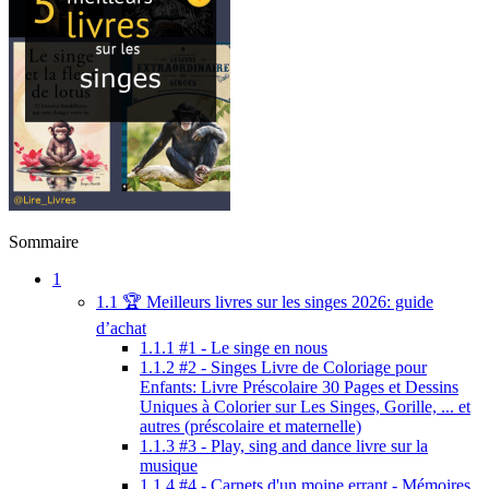
Sommaire
1
1.1
🏆 Meilleurs livres sur les singes 2026: guide
d’achat
1.1.1
#1 - Le singe en nous
1.1.2
#2 - Singes Livre de Coloriage pour
Enfants: Livre Préscolaire 30 Pages et Dessins
Uniques à Colorier sur Les Singes, Gorille, ... et
autres (préscolaire et maternelle)
1.1.3
#3 - Play, sing and dance livre sur la
musique
1.1.4
#4 - Carnets d'un moine errant - Mémoires