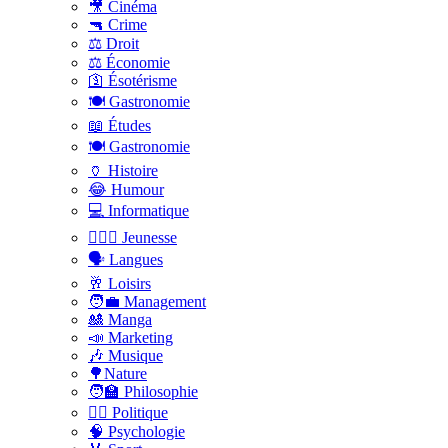
🎥 Cinéma
🔫 Crime
⚖️ Droit
⚖️ Économie
🛐 Ésotérisme
🍽️ Gastronomie
📖 Études
🍽️ Gastronomie
🏺 Histoire
😂 Humour
💻 Informatique
🤸🏽‍♀️ Jeunesse
🗣 Langues
🥂 Loisirs
🧑‍💼 Management
🎎 Manga
📣 Marketing
🎶 Musique
🌳Nature
🧑‍🏫 Philosophie
👨‍⚖️ Politique
🧠 Psychologie