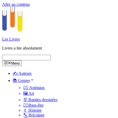
Aller au contenu
Les Livres
Livres a lire absolument
Menu
✍️ Auteurs
📚 Genres
🐕‍🦺 Animaux
🖼️ Art
🐰 Bandes dessinées
🧑‍⚕️Bien-être
🏺 Histoire
🔨 Bricolage