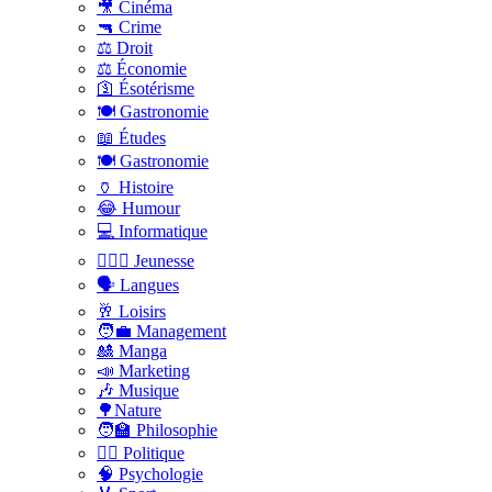
🎥 Cinéma
🔫 Crime
⚖️ Droit
⚖️ Économie
🛐 Ésotérisme
🍽️ Gastronomie
📖 Études
🍽️ Gastronomie
🏺 Histoire
😂 Humour
💻 Informatique
🤸🏽‍♀️ Jeunesse
🗣 Langues
🥂 Loisirs
🧑‍💼 Management
🎎 Manga
📣 Marketing
🎶 Musique
🌳Nature
🧑‍🏫 Philosophie
👨‍⚖️ Politique
🧠 Psychologie