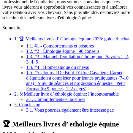
professionnel de l'équitation, nous sommes convaincus que ces
livres vous aideront à approfondir vos connaissances et à améliorer
votre relation avec vos chevaux. Sans plus attendre, découvrez notre
sélection des meilleurs livres d'éthologie équine.
Sommaire
1.
🏆 Meilleurs livres d’ éthologie équine 2026: guide d’achat
1.1.
#1 - Comportements et postures
1.2.
#2 - Éthologie équine - 90 conseils
1.3.
#3 - Manuel d'équitation éthologique: Savoirs 1, 2,
3, 4, 5
1.4.
#4 - Biomécanique du cheval
1.5.
#5 - Journal De Bord D´Une Cavalière: Carnet
d'équitation à compléter pour jeunes pratiquantes (7-10
ans) - Suivi de séances et progression équestre - Petit
Format (6x9 pouces, 122 pages)
2.
🥇Meilleur livre d’ éthologie équine: l’incontournable
2.1.
Comportements et postures
3.
Conclusion
3.1.
Vous pourriez également être intéressé par:
🏆 Meilleurs livres d’ éthologie équine