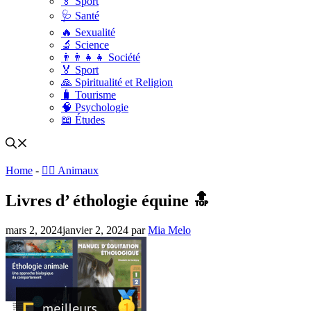
🏅 Sport
🩺 Santé
🔥 Sexualité
🔬 Science
👨‍👨‍👧‍👧 Société
🏅 Sport
🙏 Spiritualité et Religion
🧳 Tourisme
🧠 Psychologie
📖 Études
Home
-
🐕‍🦺 Animaux
Livres d’ éthologie équine 🔝
mars 2, 2024
janvier 2, 2024
par
Mia Melo