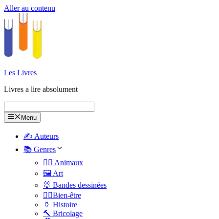
Aller au contenu
Les Livres
Livres a lire absolument
Menu
✍️ Auteurs
📚 Genres
🐕‍🦺 Animaux
🖼️ Art
🐰 Bandes dessinées
🧑‍⚕️Bien-être
🏺 Histoire
🔨 Bricolage