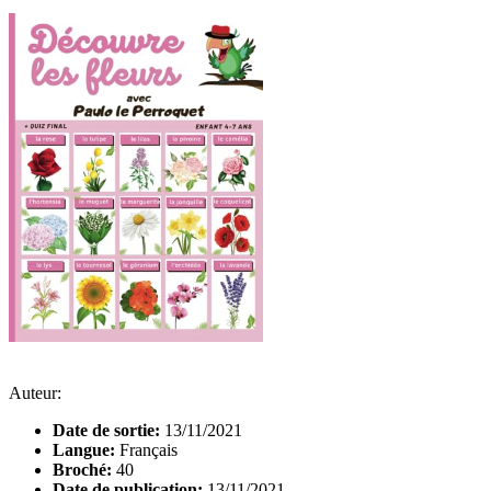
Auteur:
Date de sortie:
13/11/2021
Langue:
Français
Broché:
40
Date de publication:
13/11/2021