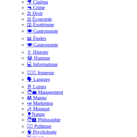
🎥 Cinéma
🔫 Crime
⚖️ Droit
⚖️ Économie
🛐 Ésotérisme
🍽️ Gastronomie
📖 Études
🍽️ Gastronomie
🏺 Histoire
😂 Humour
💻 Informatique
🤸🏽‍♀️ Jeunesse
🗣 Langues
🥂 Loisirs
🧑‍💼 Management
🎎 Manga
📣 Marketing
🎶 Musique
🌳Nature
🧑‍🏫 Philosophie
👨‍⚖️ Politique
🧠 Psychologie