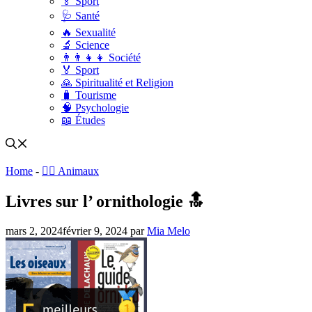
🏅 Sport
🩺 Santé
🔥 Sexualité
🔬 Science
👨‍👨‍👧‍👧 Société
🏅 Sport
🙏 Spiritualité et Religion
🧳 Tourisme
🧠 Psychologie
📖 Études
Home
-
🐕‍🦺 Animaux
Livres sur l’ ornithologie 🔝
mars 2, 2024
février 9, 2024
par
Mia Melo