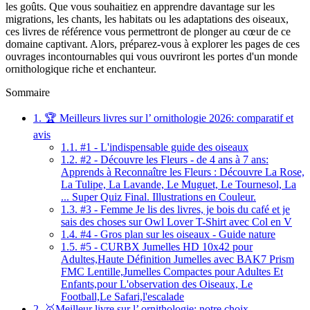
les goûts. Que vous souhaitiez en apprendre davantage sur les
migrations, les chants, les habitats ou les adaptations des oiseaux,
ces livres de référence vous permettront de plonger au cœur de ce
domaine captivant. Alors, préparez-vous à explorer les pages de ces
ouvrages incontournables qui vous ouvriront les portes d'un monde
ornithologique riche et enchanteur.
Sommaire
1.
🏆 Meilleurs livres sur l’ ornithologie 2026: comparatif et
avis
1.1.
#1 - L'indispensable guide des oiseaux
1.2.
#2 - Découvre les Fleurs - de 4 ans à 7 ans:
Apprends à Reconnaître les Fleurs : Découvre La Rose,
La Tulipe, La Lavande, Le Muguet, Le Tournesol, La
... Super Quiz Final. Illustrations en Couleur.
1.3.
#3 - Femme Je lis des livres, je bois du café et je
sais des choses sur Owl Lover T-Shirt avec Col en V
1.4.
#4 - Gros plan sur les oiseaux - Guide nature
1.5.
#5 - CURBX Jumelles HD 10x42 pour
Adultes,Haute Définition Jumelles avec BAK7 Prism
FMC Lentille,Jumelles Compactes pour Adultes Et
Enfants,pour L'observation des Oiseaux, Le
Football,Le Safari,l'escalade
2.
🥇Meilleur livre sur l’ ornithologie: notre choix