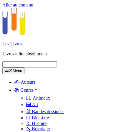
Aller au contenu
Les Livres
Livres a lire absolument
Menu
✍️ Auteurs
📚 Genres
🐕‍🦺 Animaux
🖼️ Art
🐰 Bandes dessinées
🧑‍⚕️Bien-être
🏺 Histoire
🔨 Bricolage