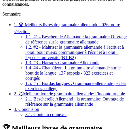
connaissances.
Sommaire
1.
🏆 Meilleurs livres de grammaire allemande 2026: notre
sélection
1.1.
#1 - Bescherelle Allemand : la grammaire: Ouvrage
de référence sur la grammaire allemande
1.2.
#2 - Maîtriser la grammaire allemande à l'écrit et à
l'oral: pour mieux communiquer à l'écrit et à l'oral -
Lycée et université (B1-B2)
1.3.
#3 - Harrap's Grammaire Allemande
1.4.
#4 - Chamäleon. La grammaire allemande sur le
bout de la langue: 137 rappels - 323 exercices et
corrigés
1.5.
#5 - Bordas langues : Grammaire allemande par les
exercices, collège
2.
🥇Meilleur livre de grammaire allemande: l’incontournable
2.1.
Bescherelle Allemand : la grammaire: Ouvrage de
référence sur la grammaire allemande
3.
Conclusion
3.1.
Contenu connexe:
🏆 Meilleurs livres de grammaire