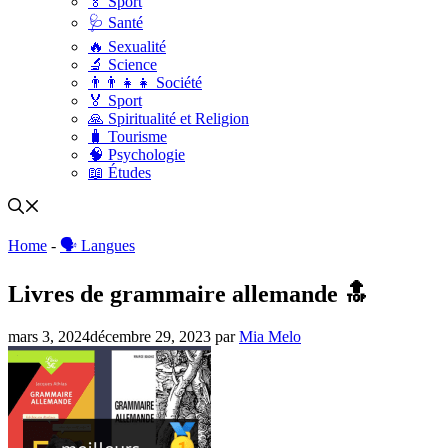
🏅 Sport
🩺 Santé
🔥 Sexualité
🔬 Science
👨‍👨‍👧‍👧 Société
🏅 Sport
🙏 Spiritualité et Religion
🧳 Tourisme
🧠 Psychologie
📖 Études
Home
-
🗣 Langues
Livres de grammaire allemande 🔝
mars 3, 2024
décembre 29, 2023
par
Mia Melo