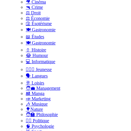
🎥 Cinéma
🔫 Crime
⚖️ Droit
⚖️ Économie
🛐 Ésotérisme
🍽️ Gastronomie
📖 Études
🍽️ Gastronomie
🏺 Histoire
😂 Humour
💻 Informatique
🤸🏽‍♀️ Jeunesse
🗣 Langues
🥂 Loisirs
🧑‍💼 Management
🎎 Manga
📣 Marketing
🎶 Musique
🌳Nature
🧑‍🏫 Philosophie
👨‍⚖️ Politique
🧠 Psychologie