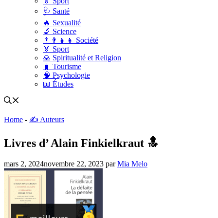
🏅 Sport
🩺 Santé
🔥 Sexualité
🔬 Science
👨‍👨‍👧‍👧 Société
🏅 Sport
🙏 Spiritualité et Religion
🧳 Tourisme
🧠 Psychologie
📖 Études
Home
-
✍️ Auteurs
Livres d’ Alain Finkielkraut 🔝
mars 2, 2024
novembre 22, 2023
par
Mia Melo