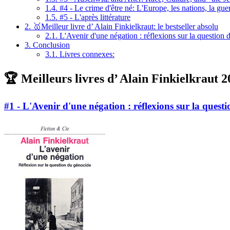
1.4.
#4 - Le crime d'être né: L'Europe, les nations, la gue
1.5.
#5 - L'après littérature
2.
🥇Meilleur livre d’ Alain Finkielkraut: le bestseller absolu
2.1.
L'Avenir d'une négation : réflexions sur la question
3.
Conclusion
3.1.
Livres connexes:
🏆 Meilleurs livres d’ Alain Finkielkraut 2
#1 - L'Avenir d'une négation : réflexions sur la quest