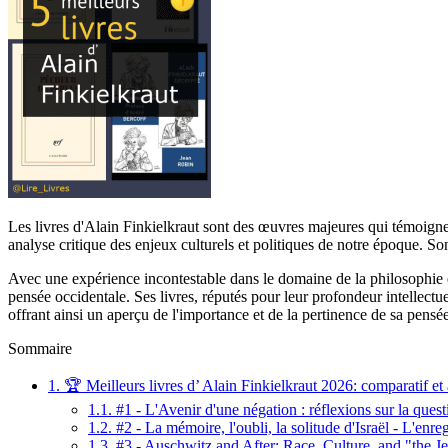
Les livres d'Alain Finkielkraut sont des œuvres majeures qui témoigne
analyse critique des enjeux culturels et politiques de notre époque. Son
Avec une expérience incontestable dans le domaine de la philosophie et
pensée occidentale. Ses livres, réputés pour leur profondeur intellectue
offrant ainsi un aperçu de l'importance et de la pertinence de sa pensée
Sommaire
1.
🏆 Meilleurs livres d’ Alain Finkielkraut 2026: comparatif et 
1.1.
#1 - L'Avenir d'une négation : réflexions sur la ques
1.2.
#2 - La mémoire, l'oubli, la solitude d'Israël - L'en
1.3.
#3 - Auschwitz and After: Race, Culture, and "the J