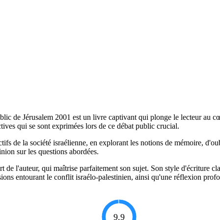
ublic de Jérusalem 2001 est un livre captivant qui plonge le lecteur au c
ctives qui se sont exprimées lors de ce débat public crucial.
tifs de la société israélienne, en explorant les notions de mémoire, d'ou
inion sur les questions abordées.
e l'auteur, qui maîtrise parfaitement son sujet. Son style d'écriture clair
ns entourant le conflit israélo-palestinien, ainsi qu'une réflexion profo
9.9