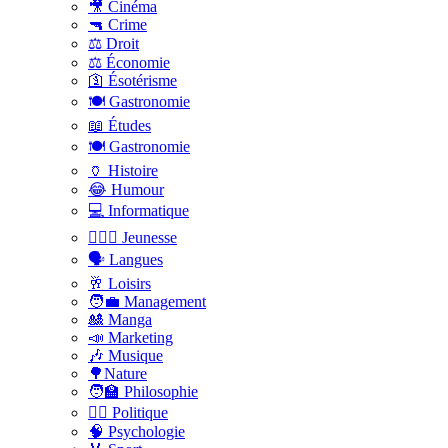
🎥 Cinéma
🔫 Crime
⚖️ Droit
⚖️ Économie
🛐 Ésotérisme
🍽️ Gastronomie
📖 Études
🍽️ Gastronomie
🏺 Histoire
😂 Humour
💻 Informatique
🤸🏽‍♀️ Jeunesse
🗣 Langues
🥂 Loisirs
🧑‍💼 Management
🎎 Manga
📣 Marketing
🎶 Musique
🌳Nature
🧑‍🏫 Philosophie
👨‍⚖️ Politique
🧠 Psychologie