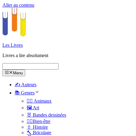
Aller au contenu
Les Livres
Livres a lire absolument
Menu
✍️ Auteurs
📚 Genres
🐕‍🦺 Animaux
🖼️ Art
🐰 Bandes dessinées
🧑‍⚕️Bien-être
🏺 Histoire
🔨 Bricolage