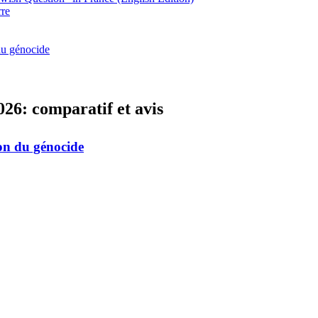
rre
 du génocide
026: comparatif et avis
ion du génocide