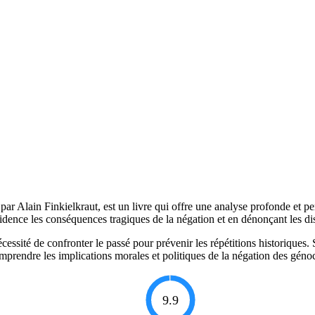
t par Alain Finkielkraut, est un livre qui offre une analyse profonde et
idence les conséquences tragiques de la négation et en dénonçant les dis
essité de confronter le passé pour prévenir les répétitions historiques. Son
omprendre les implications morales et politiques de la négation des géno
9.9