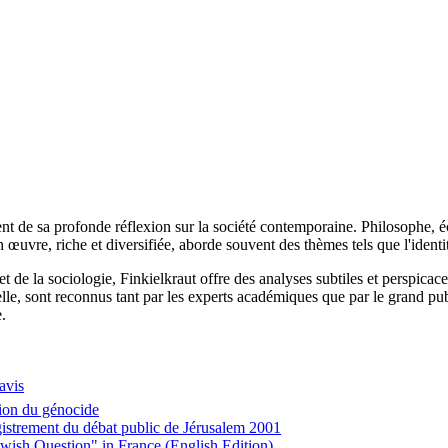
nt de sa profonde réflexion sur la société contemporaine. Philosophe, é
 œuvre, riche et diversifiée, aborde souvent des thèmes tels que l'identit
 de la sociologie, Finkielkraut offre des analyses subtiles et perspica
lle, sont reconnus tant par les experts académiques que par le grand publi
.
avis
tion du génocide
registrement du débat public de Jérusalem 2001
ewish Question" in France (English Edition)