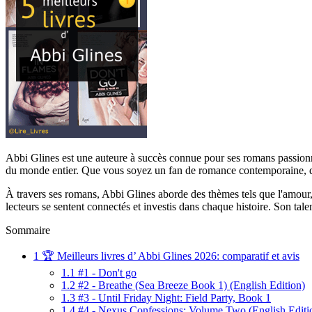
Abbi Glines est une auteure à succès connue pour ses romans passionnan
du monde entier. Que vous soyez un fan de romance contemporaine, de 
À travers ses romans, Abbi Glines aborde des thèmes tels que l'amour, l
lecteurs se sentent connectés et investis dans chaque histoire. Son tal
Sommaire
1
🏆 Meilleurs livres d’ Abbi Glines 2026: comparatif et avis
1.1
#1 - Don't go
1.2
#2 - Breathe (Sea Breeze Book 1) (English Edition)
1.3
#3 - Until Friday Night: Field Party, Book 1
1.4
#4 - Nexus Confessions: Volume Two (English Editi