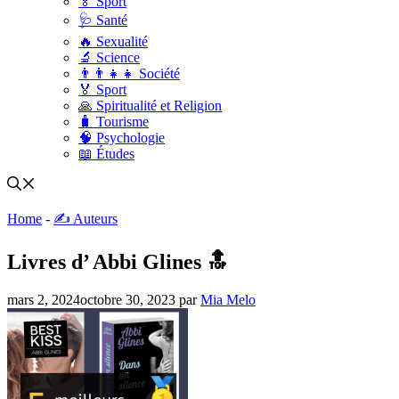
🏅 Sport
🩺 Santé
🔥 Sexualité
🔬 Science
👨‍👨‍👧‍👧 Société
🏅 Sport
🙏 Spiritualité et Religion
🧳 Tourisme
🧠 Psychologie
📖 Études
Home
-
✍️ Auteurs
Livres d’ Abbi Glines 🔝
mars 2, 2024
octobre 30, 2023
par
Mia Melo