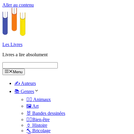
Aller au contenu
Les Livres
Livres a lire absolument
Menu
✍️ Auteurs
📚 Genres
🐕‍🦺 Animaux
🖼️ Art
🐰 Bandes dessinées
🧑‍⚕️Bien-être
🏺 Histoire
🔨 Bricolage