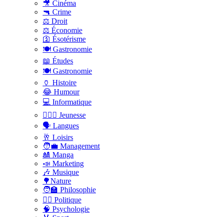
🎥 Cinéma
🔫 Crime
⚖️ Droit
⚖️ Économie
🛐 Ésotérisme
🍽️ Gastronomie
📖 Études
🍽️ Gastronomie
🏺 Histoire
😂 Humour
💻 Informatique
🤸🏽‍♀️ Jeunesse
🗣 Langues
🥂 Loisirs
🧑‍💼 Management
🎎 Manga
📣 Marketing
🎶 Musique
🌳Nature
🧑‍🏫 Philosophie
👨‍⚖️ Politique
🧠 Psychologie