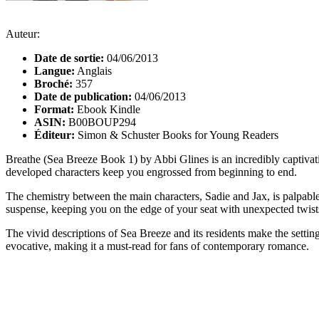
Auteur:
Date de sortie:
04/06/2013
Langue:
Anglais
Broché:
357
Date de publication:
04/06/2013
Format:
Ebook Kindle
ASIN:
B00BOUP294
Éditeur:
Simon & Schuster Books for Young Readers
Breathe (Sea Breeze Book 1) by Abbi Glines is an incredibly captivatin
developed characters keep you engrossed from beginning to end.
The chemistry between the main characters, Sadie and Jax, is palpabl
suspense, keeping you on the edge of your seat with unexpected twist
The vivid descriptions of Sea Breeze and its residents make the setting 
evocative, making it a must-read for fans of contemporary romance.