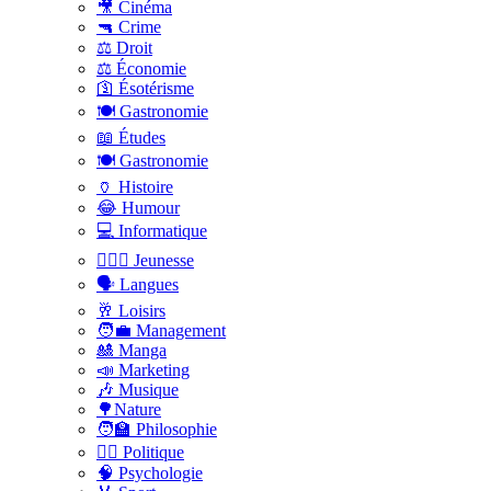
🎥 Cinéma
🔫 Crime
⚖️ Droit
⚖️ Économie
🛐 Ésotérisme
🍽️ Gastronomie
📖 Études
🍽️ Gastronomie
🏺 Histoire
😂 Humour
💻 Informatique
🤸🏽‍♀️ Jeunesse
🗣 Langues
🥂 Loisirs
🧑‍💼 Management
🎎 Manga
📣 Marketing
🎶 Musique
🌳Nature
🧑‍🏫 Philosophie
👨‍⚖️ Politique
🧠 Psychologie