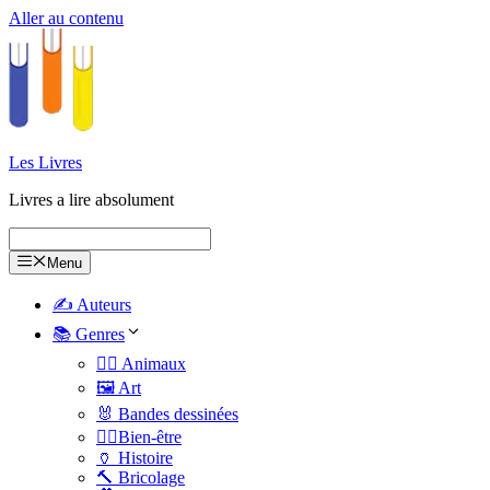
Aller au contenu
Les Livres
Livres a lire absolument
Menu
✍️ Auteurs
📚 Genres
🐕‍🦺 Animaux
🖼️ Art
🐰 Bandes dessinées
🧑‍⚕️Bien-être
🏺 Histoire
🔨 Bricolage