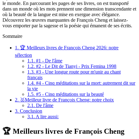
le monde. En parcourant les pages de ses livres, on est transporté
dans un monde où les mots prennent une dimension transcendante et
où la beauté de la langue est mise en exergue avec élégance.
Découvrez les œuvres marquantes de François Cheng et laissez-
vous emporter par la sagesse et la poésie qui émanent de ses écrits.
Sommaire
1.
🏆 Meilleurs livres de François Cheng 2026: notre
sélection
1.1.
#1 - De l'âme
1.2.
#2 - Le Dit de Tianyi - Prix Femina 1998
1.3.
#3 - Une longue route pour m'unir au chant
français
1.4.
#4 - Cinq méditations sur la mort: autrement dit sur
la vie
1.5.
#5 - Cinq méditations sur la beauté
2.
🥇Meilleur livre de François Cheng: notre choix
2.1.
De l'âme
3.
Conclusion
3.1.
A lire aussi:
🏆 Meilleurs livres de François Cheng