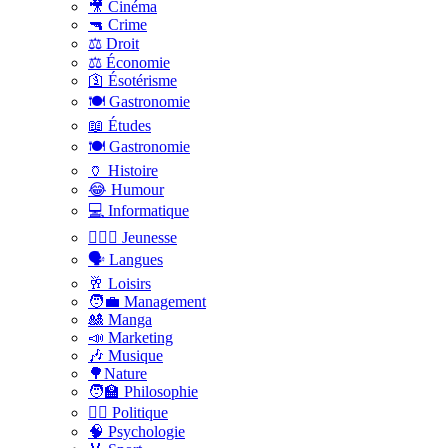
🎥 Cinéma
🔫 Crime
⚖️ Droit
⚖️ Économie
🛐 Ésotérisme
🍽️ Gastronomie
📖 Études
🍽️ Gastronomie
🏺 Histoire
😂 Humour
💻 Informatique
🤸🏽‍♀️ Jeunesse
🗣 Langues
🥂 Loisirs
🧑‍💼 Management
🎎 Manga
📣 Marketing
🎶 Musique
🌳Nature
🧑‍🏫 Philosophie
👨‍⚖️ Politique
🧠 Psychologie