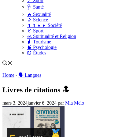
🏅 Sport
🩺 Santé
🔥 Sexualité
🔬 Science
👨‍👨‍👧‍👧 Société
🏅 Sport
🙏 Spiritualité et Religion
🧳 Tourisme
🧠 Psychologie
📖 Études
Home
-
🗣 Langues
Livres de citations 🔝
mars 3, 2024
janvier 6, 2024
par
Mia Melo