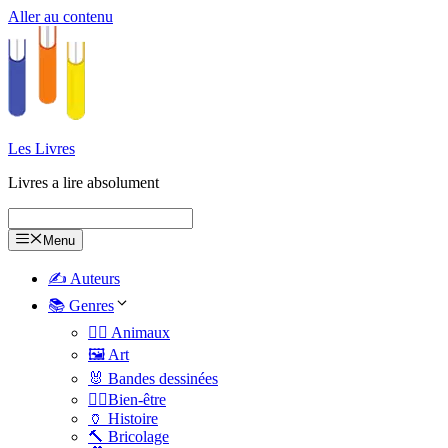
Aller au contenu
Les Livres
Livres a lire absolument
Menu
✍️ Auteurs
📚 Genres
🐕‍🦺 Animaux
🖼️ Art
🐰 Bandes dessinées
🧑‍⚕️Bien-être
🏺 Histoire
🔨 Bricolage