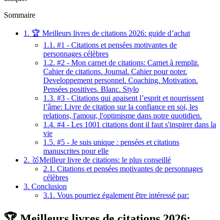
Sommaire
1.
🏆 Meilleurs livres de citations 2026: guide d’achat
1.1.
#1 - Citations et pensées motivantes de
personnages célèbres
1.2.
#2 - Mon carnet de citations: Carnet à remplir.
Cahier de citations. Journal. Cahier pour noter.
Developpement personnel. Coaching. Motivation.
Pensées positives. Blanc. Stylo
1.3.
#3 - Citations qui apaisent l’esprit et nourrissent
l’âme: Livre de citation sur la confiance en soi, les
relations, l'amour, l'optimisme dans notre quotidien.
1.4.
#4 - Les 1001 citations dont il faut s'inspirer dans la
vie
1.5.
#5 - Je suis unique : pensées et citations
manuscrites pour elle
2.
🥇Meilleur livre de citations: le plus conseillé
2.1.
Citations et pensées motivantes de personnages
célèbres
3.
Conclusion
3.1.
Vous pourriez également être intéressé par:
🏆 Meilleurs livres de citations 2026: