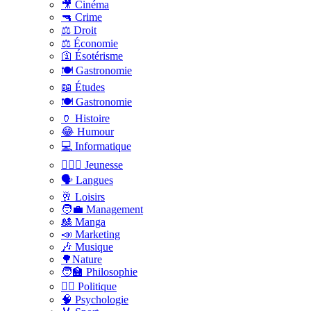
🎥 Cinéma
🔫 Crime
⚖️ Droit
⚖️ Économie
🛐 Ésotérisme
🍽️ Gastronomie
📖 Études
🍽️ Gastronomie
🏺 Histoire
😂 Humour
💻 Informatique
🤸🏽‍♀️ Jeunesse
🗣 Langues
🥂 Loisirs
🧑‍💼 Management
🎎 Manga
📣 Marketing
🎶 Musique
🌳Nature
🧑‍🏫 Philosophie
👨‍⚖️ Politique
🧠 Psychologie