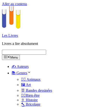
Aller au contenu
Les Livres
Livres a lire absolument
Menu
✍️ Auteurs
📚 Genres
🐕‍🦺 Animaux
🖼️ Art
🐰 Bandes dessinées
🧑‍⚕️Bien-être
🏺 Histoire
🔨 Bricolage