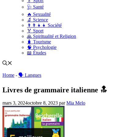
🏅 Sport
🩺 Santé
🔥 Sexualité
🔬 Science
👨‍👨‍👧‍👧 Société
🏅 Sport
🙏 Spiritualité et Religion
🧳 Tourisme
🧠 Psychologie
📖 Études
Home
-
🗣 Langues
Livres de grammaire italienne 🔝
mars 3, 2024
octobre 8, 2023
par
Mia Melo