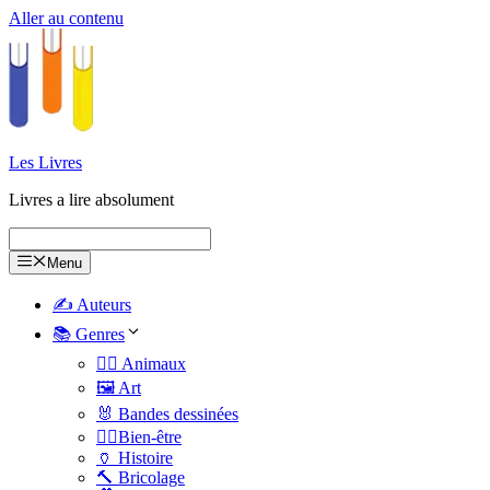
Aller au contenu
Les Livres
Livres a lire absolument
Menu
✍️ Auteurs
📚 Genres
🐕‍🦺 Animaux
🖼️ Art
🐰 Bandes dessinées
🧑‍⚕️Bien-être
🏺 Histoire
🔨 Bricolage