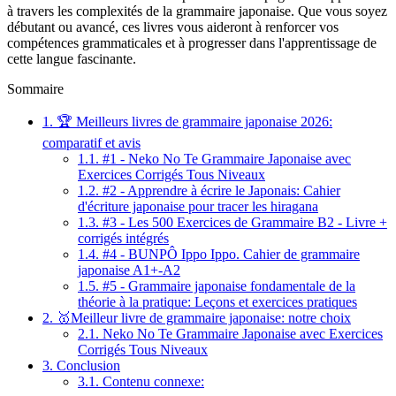
à travers les complexités de la grammaire japonaise. Que vous soyez
débutant ou avancé, ces livres vous aideront à renforcer vos
compétences grammaticales et à progresser dans l'apprentissage de
cette langue fascinante.
Sommaire
1.
🏆 Meilleurs livres de grammaire japonaise 2026:
comparatif et avis
1.1.
#1 - Neko No Te Grammaire Japonaise avec
Exercices Corrigés Tous Niveaux
1.2.
#2 - Apprendre à écrire le Japonais: Cahier
d'écriture japonaise pour tracer les hiragana
1.3.
#3 - Les 500 Exercices de Grammaire B2 - Livre +
corrigés intégrés
1.4.
#4 - BUNPÔ Ippo Ippo. Cahier de grammaire
japonaise A1+-A2
1.5.
#5 - Grammaire japonaise fondamentale de la
théorie à la pratique: Leçons et exercices pratiques
2.
🥇Meilleur livre de grammaire japonaise: notre choix
2.1.
Neko No Te Grammaire Japonaise avec Exercices
Corrigés Tous Niveaux
3.
Conclusion
3.1.
Contenu connexe: