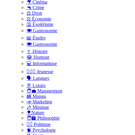
🎥 Cinéma
🔫 Crime
⚖️ Droit
⚖️ Économie
🛐 Ésotérisme
🍽️ Gastronomie
📖 Études
🍽️ Gastronomie
🏺 Histoire
😂 Humour
💻 Informatique
🤸🏽‍♀️ Jeunesse
🗣 Langues
🥂 Loisirs
🧑‍💼 Management
🎎 Manga
📣 Marketing
🎶 Musique
🌳Nature
🧑‍🏫 Philosophie
👨‍⚖️ Politique
🧠 Psychologie