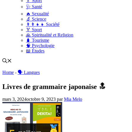
🏅 Sport
🩺 Santé
🔥 Sexualité
🔬 Science
👨‍👨‍👧‍👧 Société
🏅 Sport
🙏 Spiritualité et Religion
🧳 Tourisme
🧠 Psychologie
📖 Études
Home
-
🗣 Langues
Livres de grammaire japonaise 🔝
mars 3, 2024
octobre 9, 2023
par
Mia Melo