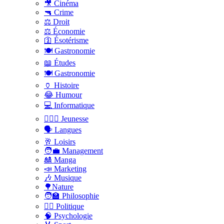
🎥 Cinéma
🔫 Crime
⚖️ Droit
⚖️ Économie
🛐 Ésotérisme
🍽️ Gastronomie
📖 Études
🍽️ Gastronomie
🏺 Histoire
😂 Humour
💻 Informatique
🤸🏽‍♀️ Jeunesse
🗣 Langues
🥂 Loisirs
🧑‍💼 Management
🎎 Manga
📣 Marketing
🎶 Musique
🌳Nature
🧑‍🏫 Philosophie
👨‍⚖️ Politique
🧠 Psychologie