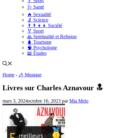
🏅 Sport
🩺 Santé
🔥 Sexualité
🔬 Science
👨‍👨‍👧‍👧 Société
🏅 Sport
🙏 Spiritualité et Religion
🧳 Tourisme
🧠 Psychologie
📖 Études
Home
-
🎶 Musique
Livres sur Charles Aznavour 🔝
mars 3, 2024
octobre 16, 2023
par
Mia Melo