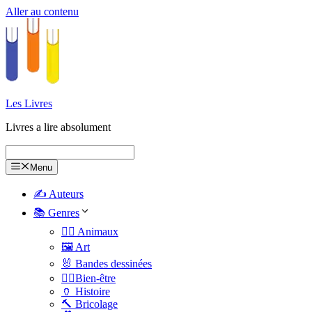
Aller au contenu
Les Livres
Livres a lire absolument
Menu
✍️ Auteurs
📚 Genres
🐕‍🦺 Animaux
🖼️ Art
🐰 Bandes dessinées
🧑‍⚕️Bien-être
🏺 Histoire
🔨 Bricolage