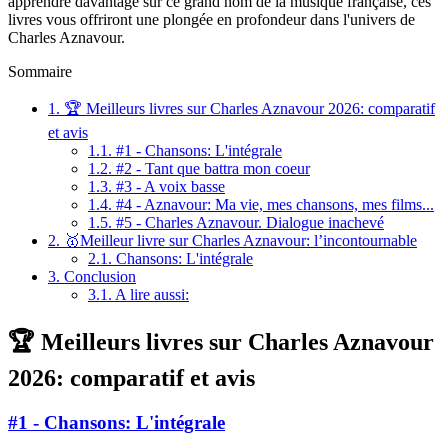
apprendre davantage sur ce grand nom de la musique française, ces
livres vous offriront une plongée en profondeur dans l'univers de
Charles Aznavour.
Sommaire
1.
🏆 Meilleurs livres sur Charles Aznavour 2026: comparatif
et avis
1.1.
#1 - Chansons: L'intégrale
1.2.
#2 - Tant que battra mon coeur
1.3.
#3 - A voix basse
1.4.
#4 - Aznavour: Ma vie, mes chansons, mes films...
1.5.
#5 - Charles Aznavour. Dialogue inachevé
2.
🥇Meilleur livre sur Charles Aznavour: l’incontournable
2.1.
Chansons: L'intégrale
3.
Conclusion
3.1.
A lire aussi:
🏆 Meilleurs livres sur Charles Aznavour
2026: comparatif et avis
#1 - Chansons: L'intégrale