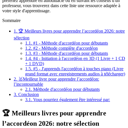
préfériez apprendre en autodidacte ou en suivant les conseils d'un
professeur, vous trouverez dans cette liste une ressource adaptée à
votre style d'apprentissage.
Sommaire
1.
🏆 Meilleurs livres pour apprendre l’accordéon 2026: notre
sélection
1.1.
#1 - Méthode d'accordéon pour débutants
1.2.
#2 - Méthode complète d'accordéon
1.3.
#3 - Méthode d'accordéon pour débutants
1.4.
#4 - Initiation à l'accordéon en 3D (1 Livre + 1 CD
+ 1 DVD)
1.5.
#5 - J'apprends l'accordéon à touches piano (Livre
grand format avec enregistrements audios à télécharger)
2.
🥇Meilleur livre pour apprendre l’accordéon:
l’incontournable
2.1.
Méthode d'accordéon pour débutants
3.
Conclusion
3.1.
Vous pourriez également être intéressé par:
🏆 Meilleurs livres pour apprendre
l’accordéon 2026: notre sélection