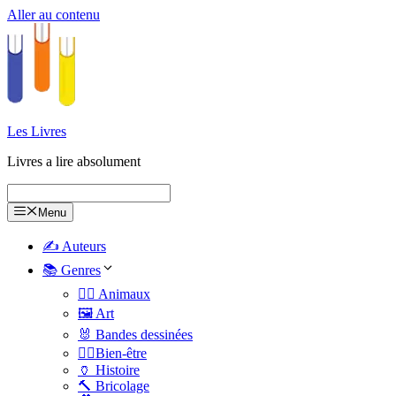
Aller au contenu
Les Livres
Livres a lire absolument
Menu
✍️ Auteurs
📚 Genres
🐕‍🦺 Animaux
🖼️ Art
🐰 Bandes dessinées
🧑‍⚕️Bien-être
🏺 Histoire
🔨 Bricolage