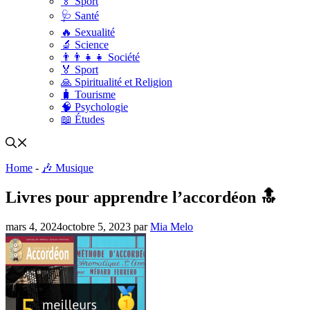
🏅 Sport
🩺 Santé
🔥 Sexualité
🔬 Science
👨‍👨‍👧‍👧 Société
🏅 Sport
🙏 Spiritualité et Religion
🧳 Tourisme
🧠 Psychologie
📖 Études
Home
-
🎶 Musique
Livres pour apprendre l’accordéon 🔝
mars 4, 2024
octobre 5, 2023
par
Mia Melo