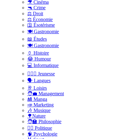
🎥 Cinéma
🔫 Crime
⚖️ Droit
⚖️ Économie
🛐 Ésotérisme
🍽️ Gastronomie
📖 Études
🍽️ Gastronomie
🏺 Histoire
😂 Humour
💻 Informatique
🤸🏽‍♀️ Jeunesse
🗣 Langues
🥂 Loisirs
🧑‍💼 Management
🎎 Manga
📣 Marketing
🎶 Musique
🌳Nature
🧑‍🏫 Philosophie
👨‍⚖️ Politique
🧠 Psychologie