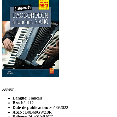
Auteur:
Langue:
Français
Broché:
112
Date de publication:
30/06/2022
ASIN:
B0B69GWZ8R
Éditeur:
PLAY MUSIC