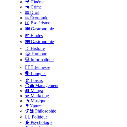
🎥 Cinéma
🔫 Crime
⚖️ Droit
⚖️ Économie
🛐 Ésotérisme
🍽️ Gastronomie
📖 Études
🍽️ Gastronomie
🏺 Histoire
😂 Humour
💻 Informatique
🤸🏽‍♀️ Jeunesse
🗣 Langues
🥂 Loisirs
🧑‍💼 Management
🎎 Manga
📣 Marketing
🎶 Musique
🌳Nature
🧑‍🏫 Philosophie
👨‍⚖️ Politique
🧠 Psychologie