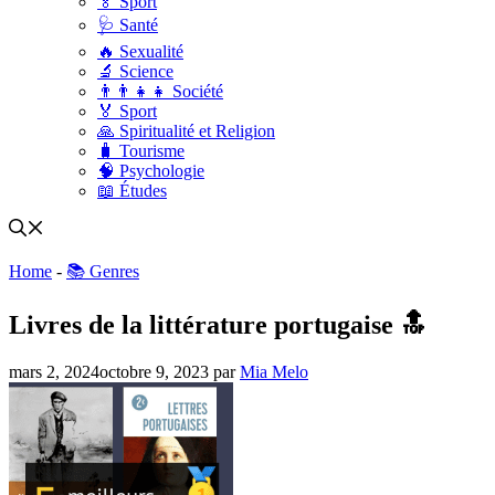
🏅 Sport
🩺 Santé
🔥 Sexualité
🔬 Science
👨‍👨‍👧‍👧 Société
🏅 Sport
🙏 Spiritualité et Religion
🧳 Tourisme
🧠 Psychologie
📖 Études
Home
-
📚 Genres
Livres de la littérature portugaise 🔝
mars 2, 2024
octobre 9, 2023
par
Mia Melo