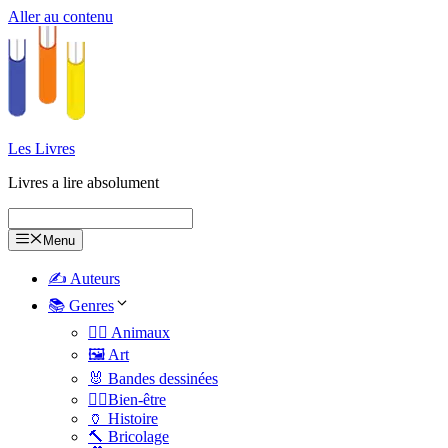
Aller au contenu
Les Livres
Livres a lire absolument
Menu
✍️ Auteurs
📚 Genres
🐕‍🦺 Animaux
🖼️ Art
🐰 Bandes dessinées
🧑‍⚕️Bien-être
🏺 Histoire
🔨 Bricolage