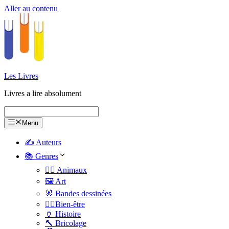
Aller au contenu
Les Livres
Livres a lire absolument
Menu
✍️ Auteurs
📚 Genres
🐕‍🦺 Animaux
🖼️ Art
🐰 Bandes dessinées
🧑‍⚕️Bien-être
🏺 Histoire
🔨 Bricolage