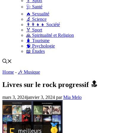
🏅 Sport
🩺 Santé
🔥 Sexualité
🔬 Science
👨‍👨‍👧‍👧 Société
🏅 Sport
🙏 Spiritualité et Religion
🧳 Tourisme
🧠 Psychologie
📖 Études
Home
-
🎶 Musique
Livres sur le rock progressif 🔝
mars 3, 2024
janvier 3, 2024
par
Mia Melo