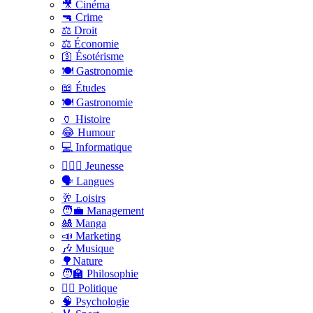
🎥 Cinéma
🔫 Crime
⚖️ Droit
⚖️ Économie
🛐 Ésotérisme
🍽️ Gastronomie
📖 Études
🍽️ Gastronomie
🏺 Histoire
😂 Humour
💻 Informatique
🤸🏽‍♀️ Jeunesse
🗣 Langues
🥂 Loisirs
🧑‍💼 Management
🎎 Manga
📣 Marketing
🎶 Musique
🌳Nature
🧑‍🏫 Philosophie
👨‍⚖️ Politique
🧠 Psychologie