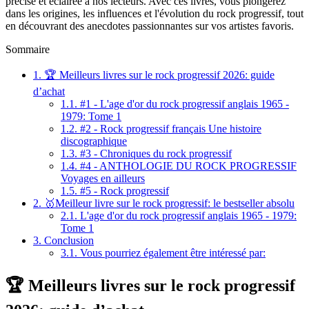
précise et éclairée à nos lecteurs. Avec ces livres, vous plongerez
dans les origines, les influences et l'évolution du rock progressif, tout
en découvrant des anecdotes passionnantes sur vos artistes favoris.
Sommaire
1.
🏆 Meilleurs livres sur le rock progressif 2026: guide
d’achat
1.1.
#1 - L'age d'or du rock progressif anglais 1965 -
1979: Tome 1
1.2.
#2 - Rock progressif français Une histoire
discographique
1.3.
#3 - Chroniques du rock progressif
1.4.
#4 - ANTHOLOGIE DU ROCK PROGRESSIF
Voyages en ailleurs
1.5.
#5 - Rock progressif
2.
🥇Meilleur livre sur le rock progressif: le bestseller absolu
2.1.
L'age d'or du rock progressif anglais 1965 - 1979:
Tome 1
3.
Conclusion
3.1.
Vous pourriez également être intéressé par:
🏆 Meilleurs livres sur le rock progressif