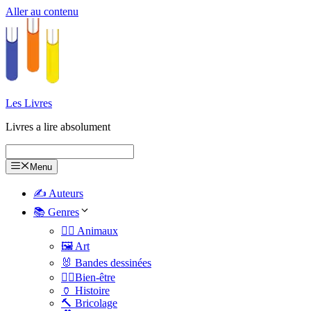
Aller au contenu
Les Livres
Livres a lire absolument
Menu
✍️ Auteurs
📚 Genres
🐕‍🦺 Animaux
🖼️ Art
🐰 Bandes dessinées
🧑‍⚕️Bien-être
🏺 Histoire
🔨 Bricolage