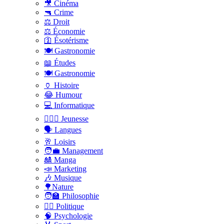
🎥 Cinéma
🔫 Crime
⚖️ Droit
⚖️ Économie
🛐 Ésotérisme
🍽️ Gastronomie
📖 Études
🍽️ Gastronomie
🏺 Histoire
😂 Humour
💻 Informatique
🤸🏽‍♀️ Jeunesse
🗣 Langues
🥂 Loisirs
🧑‍💼 Management
🎎 Manga
📣 Marketing
🎶 Musique
🌳Nature
🧑‍🏫 Philosophie
👨‍⚖️ Politique
🧠 Psychologie