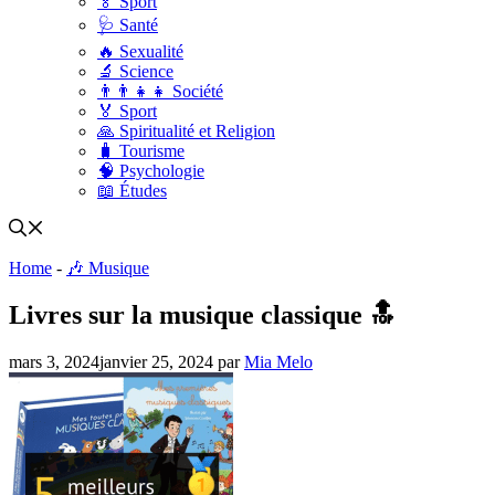
🏅 Sport
🩺 Santé
🔥 Sexualité
🔬 Science
👨‍👨‍👧‍👧 Société
🏅 Sport
🙏 Spiritualité et Religion
🧳 Tourisme
🧠 Psychologie
📖 Études
Home
-
🎶 Musique
Livres sur la musique classique 🔝
mars 3, 2024
janvier 25, 2024
par
Mia Melo