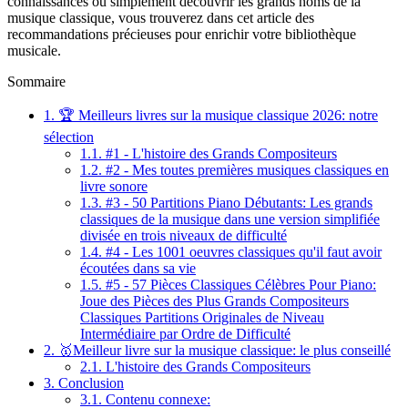
connaissances ou simplement découvrir les grands noms de la
musique classique, vous trouverez dans cet article des
recommandations précieuses pour enrichir votre bibliothèque
musicale.
Sommaire
1.
🏆 Meilleurs livres sur la musique classique 2026: notre
sélection
1.1.
#1 - L'histoire des Grands Compositeurs
1.2.
#2 - Mes toutes premières musiques classiques en
livre sonore
1.3.
#3 - 50 Partitions Piano Débutants: Les grands
classiques de la musique dans une version simplifiée
divisée en trois niveaux de difficulté
1.4.
#4 - Les 1001 oeuvres classiques qu'il faut avoir
écoutées dans sa vie
1.5.
#5 - 57 Pièces Classiques Célèbres Pour Piano:
Joue des Pièces des Plus Grands Compositeurs
Classiques Partitions Originales de Niveau
Intermédiaire par Ordre de Difficulté
2.
🥇Meilleur livre sur la musique classique: le plus conseillé
2.1.
L'histoire des Grands Compositeurs
3.
Conclusion
3.1.
Contenu connexe: