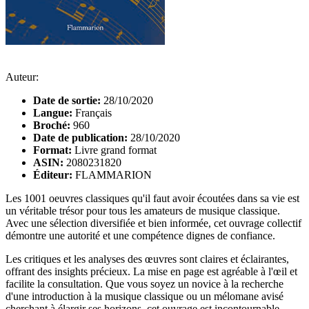
Auteur:
Date de sortie:
28/10/2020
Langue:
Français
Broché:
960
Date de publication:
28/10/2020
Format:
Livre grand format
ASIN:
2080231820
Éditeur:
FLAMMARION
Les 1001 oeuvres classiques qu'il faut avoir écoutées dans sa vie est
un véritable trésor pour tous les amateurs de musique classique.
Avec une sélection diversifiée et bien informée, cet ouvrage collectif
démontre une autorité et une compétence dignes de confiance.
Les critiques et les analyses des œuvres sont claires et éclairantes,
offrant des insights précieux. La mise en page est agréable à l'œil et
facilite la consultation. Que vous soyez un novice à la recherche
d'une introduction à la musique classique ou un mélomane avisé
cherchant à élargir ses horizons, cet ouvrage est incontournable.