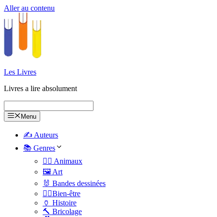
Aller au contenu
Les Livres
Livres a lire absolument
Menu
✍️ Auteurs
📚 Genres
🐕‍🦺 Animaux
🖼️ Art
🐰 Bandes dessinées
🧑‍⚕️Bien-être
🏺 Histoire
🔨 Bricolage