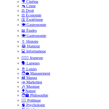
🎥 Cinéma
🔫 Crime
⚖️ Droit
⚖️ Économie
🛐 Ésotérisme
🍽️ Gastronomie
📖 Études
🍽️ Gastronomie
🏺 Histoire
😂 Humour
💻 Informatique
🤸🏽‍♀️ Jeunesse
🗣 Langues
🥂 Loisirs
🧑‍💼 Management
🎎 Manga
📣 Marketing
🎶 Musique
🌳Nature
🧑‍🏫 Philosophie
👨‍⚖️ Politique
🧠 Psychologie