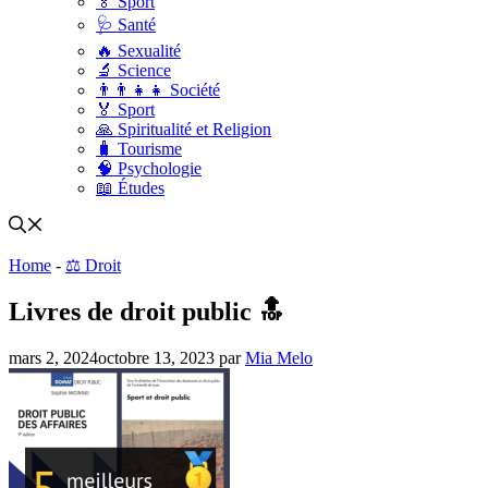
🏅 Sport
🩺 Santé
🔥 Sexualité
🔬 Science
👨‍👨‍👧‍👧 Société
🏅 Sport
🙏 Spiritualité et Religion
🧳 Tourisme
🧠 Psychologie
📖 Études
Home
-
⚖️ Droit
Livres de droit public 🔝
mars 2, 2024
octobre 13, 2023
par
Mia Melo