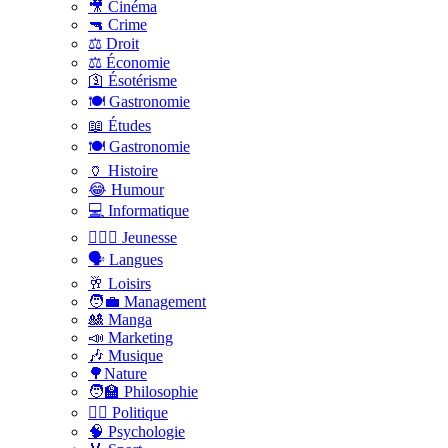
🎥 Cinéma
🔫 Crime
⚖️ Droit
⚖️ Économie
🛐 Ésotérisme
🍽️ Gastronomie
📖 Études
🍽️ Gastronomie
🏺 Histoire
😂 Humour
💻 Informatique
🤸🏽‍♀️ Jeunesse
🗣 Langues
🥂 Loisirs
🧑‍💼 Management
🎎 Manga
📣 Marketing
🎶 Musique
🌳Nature
🧑‍🏫 Philosophie
👨‍⚖️ Politique
🧠 Psychologie