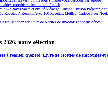
moothies et shakes nutritifs pour stimuler votre parcours bariatrique
/ healthy smoothie recipe book In French
hie & Shakes Santé et vitalité Mélange Cuisson Cuisson Préparer le fitn
e Recettes A Remplir Avec 100 Recettes, Meilleur Cadeau Pour Noel, 
 à realiser chez soi: Livre de recettes de smoothies et de jus détox
s 2026: notre sélection
ses à realiser chez soi: Livre de recettes de smoothies et