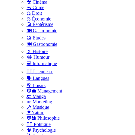
🎥 Cinéma
🔫 Crime
⚖️ Droit
⚖️ Économie
🛐 Ésotérisme
🍽️ Gastronomie
📖 Études
🍽️ Gastronomie
🏺 Histoire
😂 Humour
💻 Informatique
🤸🏽‍♀️ Jeunesse
🗣 Langues
🥂 Loisirs
🧑‍💼 Management
🎎 Manga
📣 Marketing
🎶 Musique
🌳Nature
🧑‍🏫 Philosophie
👨‍⚖️ Politique
🧠 Psychologie