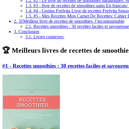
1.2.
#2 - Le livre de recettes de smoothies bariatriques: S
1.3.
#3 - livre de recettes de smoothies sains En français
1.4.
#4 - Genius Feelvita Livre de recettes Feelvita Smoot
1.5.
#5 - Mes Recettes Mon Carnet De Recettes: Cahier D
2.
🥇Meilleur livre de recettes de smoothies: l’incontournable
2.1.
Recettes smoothies : 30 recettes faciles et savoureuses
3.
Conclusion
3.1.
Livres connexes:
🏆 Meilleurs livres de recettes de smoothie
#1 - Recettes smoothies : 30 recettes faciles et savoureu