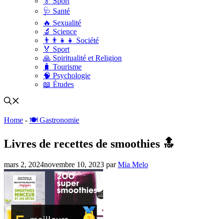
🏅 Sport
🩺 Santé
🔥 Sexualité
🔬 Science
👨‍👨‍👧‍👧 Société
🏅 Sport
🙏 Spiritualité et Religion
🧳 Tourisme
🧠 Psychologie
📖 Études
Home
-
🍽️ Gastronomie
Livres de recettes de smoothies 🔝
mars 2, 2024
novembre 10, 2023
par
Mia Melo