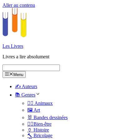
Aller au contenu
Les Livres
Livres a lire absolument
Menu
✍️ Auteurs
📚 Genres
🐕‍🦺 Animaux
🖼️ Art
🐰 Bandes dessinées
🧑‍⚕️Bien-être
🏺 Histoire
🔨 Bricolage