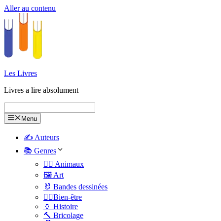
Aller au contenu
Les Livres
Livres a lire absolument
Menu
✍️ Auteurs
📚 Genres
🐕‍🦺 Animaux
🖼️ Art
🐰 Bandes dessinées
🧑‍⚕️Bien-être
🏺 Histoire
🔨 Bricolage