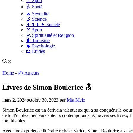
🏅 Sport
🩺 Santé
🔥 Sexualité
🔬 Science
👨‍👨‍👧‍👧 Société
🏅 Sport
🙏 Spiritualité et Religion
🧳 Tourisme
🧠 Psychologie
📖 Études
Home
-
✍️ Auteurs
Livres de Simon Boulerice 🔝
mars 2, 2024
octobre 30, 2023
par
Mia Melo
Simon Boulerice est un écrivain talentueux qui a su conquérir le cœur 
de lui l'un des meilleurs auteurs contemporains. À travers ses livres
inoubliables.
Avec une expérience littéraire riche et variée, Simon Boulerice a su 