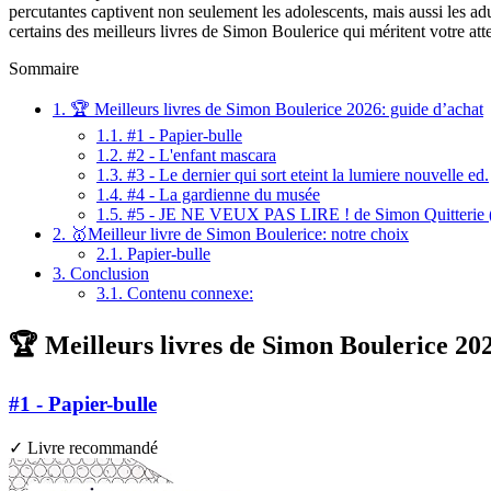
percutantes captivent non seulement les adolescents, mais aussi les adul
certains des meilleurs livres de Simon Boulerice qui méritent votre at
Sommaire
1.
🏆 Meilleurs livres de Simon Boulerice 2026: guide d’achat
1.1.
#1 - Papier-bulle
1.2.
#2 - L'enfant mascara
1.3.
#3 - Le dernier qui sort eteint la lumiere nouvelle ed.
1.4.
#4 - La gardienne du musée
1.5.
#5 - JE NE VEUX PAS LIRE ! de Simon Quitterie (
2.
🥇Meilleur livre de Simon Boulerice: notre choix
2.1.
Papier-bulle
3.
Conclusion
3.1.
Contenu connexe:
🏆 Meilleurs livres de Simon Boulerice 20
#1 - Papier-bulle
✓ Livre recommandé