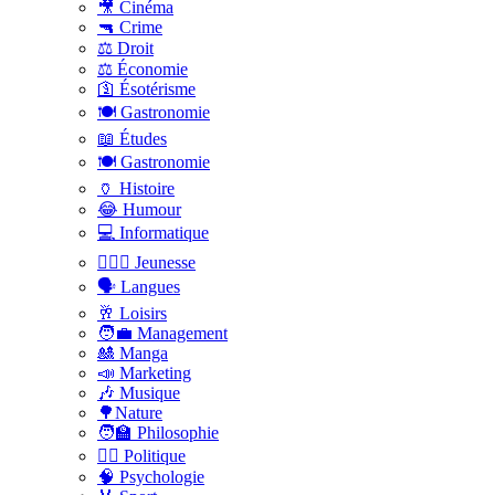
🎥 Cinéma
🔫 Crime
⚖️ Droit
⚖️ Économie
🛐 Ésotérisme
🍽️ Gastronomie
📖 Études
🍽️ Gastronomie
🏺 Histoire
😂 Humour
💻 Informatique
🤸🏽‍♀️ Jeunesse
🗣 Langues
🥂 Loisirs
🧑‍💼 Management
🎎 Manga
📣 Marketing
🎶 Musique
🌳Nature
🧑‍🏫 Philosophie
👨‍⚖️ Politique
🧠 Psychologie